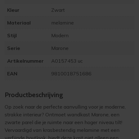
Kleur
Zwart
Materiaal
melamine
Stijl
Modern
Serie
Marone
Artikelnummer
A0157453 uc
EAN
9810018751686
Product­beschrijving
Op zoek naar de perfecte aanvulling voor je moderne,
strakke interieur? Ontmoet wandkast Marone, een
zwarte parel die je ruimte naar een hoger niveau tilt!
Vervaardigd van krasbestendig melamine met een
verfijnde houtlook, biedt deze kast niet alleen een