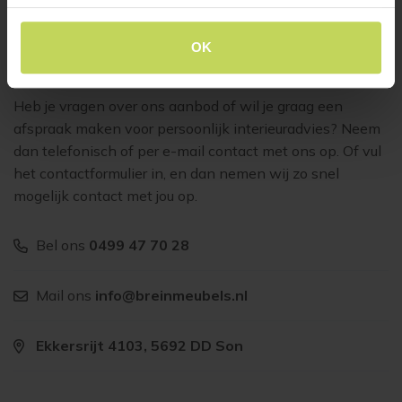
OK
Klantenservice
Heb je vragen over ons aanbod of wil je graag een
afspraak maken voor persoonlijk interieuradvies? Neem
dan telefonisch of per e-mail contact met ons op. Of vul
het contactformulier in, en dan nemen wij zo snel
mogelijk contact met jou op.
Bel ons
0499 47 70 28
Mail ons
info@breinmeubels.nl
Ekkersrijt 4103, 5692 DD Son