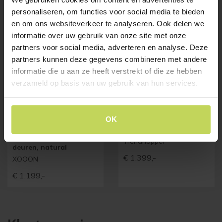
Klanten bekeken ook
personaliseren, om functies voor social media te bieden
en om ons websiteverkeer te analyseren. Ook delen we
informatie over uw gebruik van onze site met onze
partners voor social media, adverteren en analyse. Deze
partners kunnen deze gegevens combineren met andere
informatie die u aan ze heeft verstrekt of die ze hebben
verzameld op basis van uw gebruik van hun services.
OK
Xooon highboard
wandkast SEFRO 123cm
CARVING 120cm, 2
Trendhopper
deuren, natural
€
1.399,-
XOOON
€
1.199,-