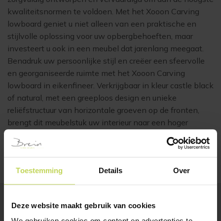
kwaliteitsnormen te voldoen. Met het Xooon Carving
lowboard geniet u niet alleen van een praktische en
stijlvolle oplossing voor uw opbergbehoeften, maar
investeert u ook in een meubel dat jarenlang meegaat.
Benadruk uw persoonlijke stijl en creëer een sfeervolle
en georganiseerde ruimte met het Xooon Carving
lowboard in eikenfineer. Verkrijgbaar in kleur castle black
of natural, met een greeploos design en unieke
reliëfstructuur van horizontale groeven op de fronten,
brengt dit meubelstuk uw interieur naar een hoger
niveau. Haal het beste uit uw opbergruimte en geniet
van tijdloze elegantie met het Xooon Carving lowboard.
Toestemming
Details
Over
Deze website maakt gebruik van cookies
BESTSELLERS
We gebruiken cookies om content en advertenties te