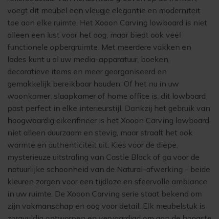
voegt dit meubel een vleugje elegantie en moderniteit
toe aan elke ruimte. Het Xooon Carving lowboard is niet
alleen een lust voor het oog, maar biedt ook veel
functionele opbergruimte. Met meerdere vakken en
lades kunt u al uw media-apparatuur, boeken,
decoratieve items en meer georganiseerd en
gemakkelijk bereikbaar houden. Of het nu in uw
woonkamer, slaapkamer of home office is, dit lowboard
past perfect in elke interieurstijl. Dankzij het gebruik van
hoogwaardig eikenfineer is het Xooon Carving lowboard
niet alleen duurzaam en stevig, maar straalt het ook
warmte en authenticiteit uit. Kies voor de diepe,
mysterieuze uitstraling van Castle Black of ga voor de
natuurlijke schoonheid van de Natural-afwerking - beide
kleuren zorgen voor een tijdloze en sfeervolle ambiance
in uw ruimte. De Xooon Carving serie staat bekend om
zijn vakmanschap en oog voor detail. Elk meubelstuk is
zorgvuldig ontworpen en vervaardigd om aan de hoogste