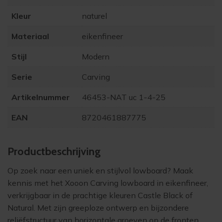
Kleur
naturel
Materiaal
eikenfineer
Stijl
Modern
Serie
Carving
Artikelnummer
46453-NAT uc 1-4-25
EAN
8720461887775
Product­beschrijving
Op zoek naar een uniek en stijlvol lowboard? Maak
kennis met het
Xooon Carving lowboard
in eikenfineer,
verkrijgbaar in de prachtige kleuren Castle Black of
Natural. Met zijn greeploze ontwerp en bijzondere
reliëfstructuur van horizontale groeven op de fronten,