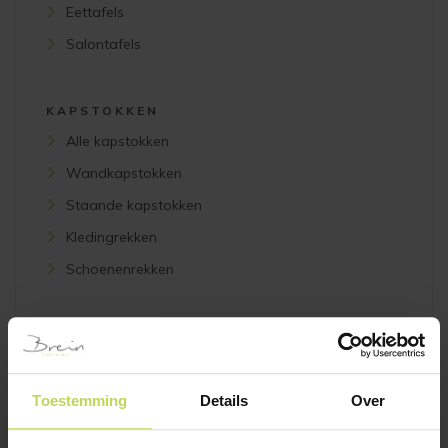
Eettafels
Salontafels
KAPSTOKKEN
Alle kapstokken
Wandkapstokken
Staande kapstokken
Kledingrekken
Schoenenrekken
KASTEN
Alle kasten
TV-meubels
Toestemming
Details
Over
Vitrinekasten