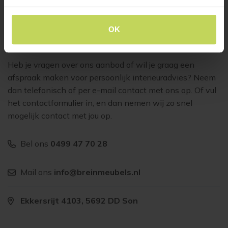
OK
Klantenservice
Heb je vragen over ons aanbod of wil je graag een
afspraak maken voor persoonlijk interieuradvies? Neem
dan telefonisch of per e-mail contact met ons op. Of vul
het contactformulier in, en dan nemen wij zo snel
mogelijk contact met jou op.
Bel ons
0499 47 70 28
Mail ons
info@breinmeubels.nl
Ekkersrijt 4103, 5692 DD Son