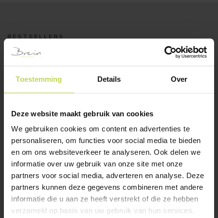
BESTSELLERS
Klanten bekeken ook
Toestemming
Details
Over
Deze website maakt gebruik van cookies
We gebruiken cookies om content en advertenties te
personaliseren, om functies voor social media te bieden
en om ons websiteverkeer te analyseren. Ook delen we
informatie over uw gebruik van onze site met onze
vitrinekast SEFRO
vitrinekast SEFRO 66cm
123cm incl. verlichting
incl. verlichting
partners voor social media, adverteren en analyse. Deze
Trendhopper
Trendhopper
partners kunnen deze gegevens combineren met andere
informatie die u aan ze heeft verstrekt of die ze hebben
€
1.699,-
€
999,-
verzameld op basis van uw gebruik van hun services.