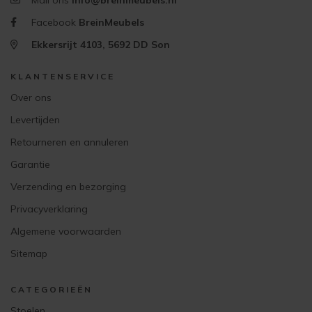
Mail ons
info@breinmeubels.nl
Facebook
BreinMeubels
Ekkersrijt 4103, 5692 DD Son
KLANTENSERVICE
Over ons
Levertijden
Retourneren en annuleren
Garantie
Verzending en bezorging
Privacyverklaring
Algemene voorwaarden
Sitemap
CATEGORIEËN
Stoelen