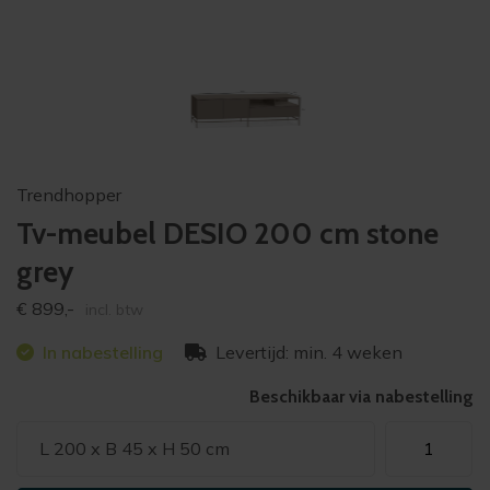
Trendhopper
Tv-meubel DESIO 200 cm stone
grey
€
899,-
incl. btw
In nabestelling
Levertijd: min. 4 weken
Beschikbaar via nabestelling
Tv-
L 200 x B 45 x H 50 cm
meubel
DESIO