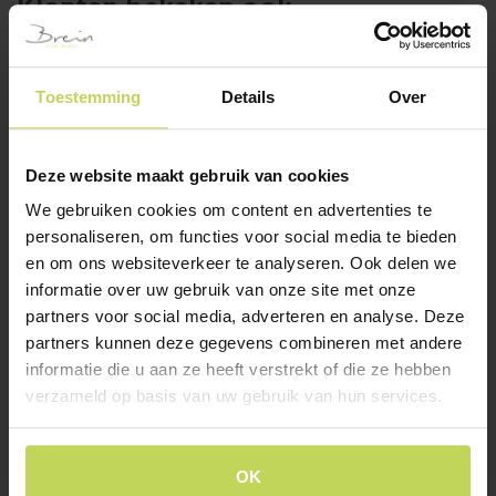
Klanten bekeken ook
Toestemming
Details
Over
Deze website maakt gebruik van cookies
We gebruiken cookies om content en advertenties te
personaliseren, om functies voor social media te bieden
en om ons websiteverkeer te analyseren. Ook delen we
Xooon highboard
Xooon dressoir
informatie over uw gebruik van onze site met onze
CARVING 120cm, 2
ARAMON 240cm
deuren, castle black
partners voor social media, adverteren en analyse. Deze
XOOON
XOOON
partners kunnen deze gegevens combineren met andere
€
1.299,-
informatie die u aan ze heeft verstrekt of die ze hebben
€
1.199,-
verzameld op basis van uw gebruik van hun services.
OK
Klantenservice