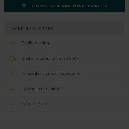
TOEVOEGEN AAN WINKELWAGEN
200
cm
stone
grey
ONZE GARANTIES
aantal
Snelle levering
Gratis verzending boven €50,-
Te bekijken in onze showroom
14 dagen bedenktijd
0499 47 70 28