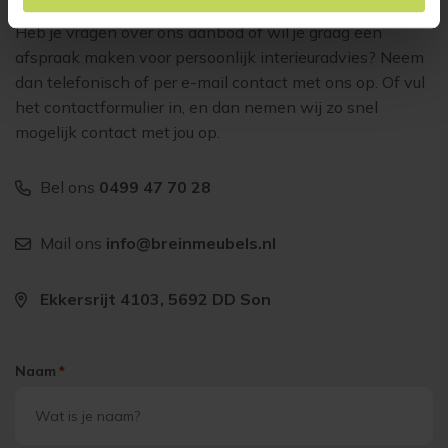
Heb je vragen over ons aanbod of wil je graag een
afspraak maken voor persoonlijk interieuradvies? Neem
dan telefonisch of per e-mail contact met ons op. Of vul
het contactformulier in, en dan nemen wij zo snel
mogelijk contact met jou op.
Bel ons
0499 47 70 28
Mail ons
info@breinmeubels.nl
Ekkersrijt 4103, 5692 DD Son
Naam
*