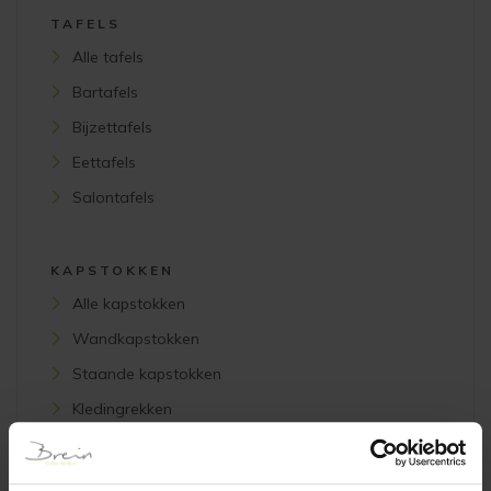
TAFELS
Alle tafels
Bartafels
Bijzettafels
Eettafels
Salontafels
KAPSTOKKEN
Alle kapstokken
Wandkapstokken
Staande kapstokken
Kledingrekken
Schoenenrekken