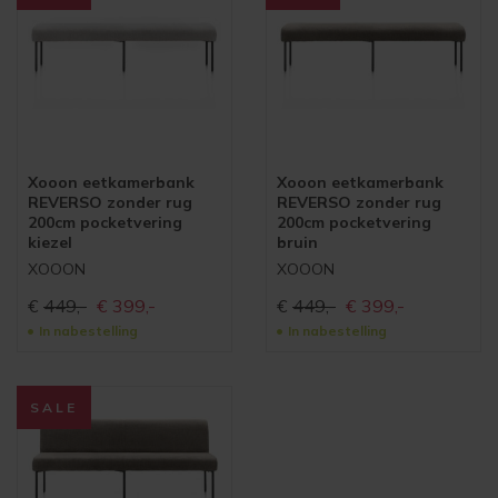
Xooon eetkamerbank
Xooon eetkamerbank
REVERSO zonder rug
REVERSO zonder rug
200cm pocketvering
200cm pocketvering
kiezel
bruin
XOOON
XOOON
Oorspronkelijke
Huidige
Oorspronkelijke
Huidige
€
449,-
€
399,-
€
449,-
€
399,-
prijs
prijs
prijs
prijs
In nabestelling
In nabestelling
was:
is:
was:
is:
€449,-
€399,-
€449,-
€399,-
SALE