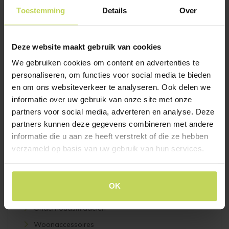
Toestemming
Details
Over
KASTEN
Alle kasten
TV-meubels
Deze website maakt gebruik van cookies
Vitrinekasten
We gebruiken cookies om content en advertenties te
personaliseren, om functies voor social media te bieden
Modulaire kasten
en om ons websiteverkeer te analyseren. Ook delen we
Wandkasten
informatie over uw gebruik van onze site met onze
Boekenkasten
partners voor social media, adverteren en analyse. Deze
partners kunnen deze gegevens combineren met andere
Opbergkasten
informatie die u aan ze heeft verstrekt of die ze hebben
Stellingkasten
verzameld op basis van uw gebruik van hun services.
ACCESSOIRES
OK
Alle accessoires
Onderhoudsmiddelen
Woonaccessoires