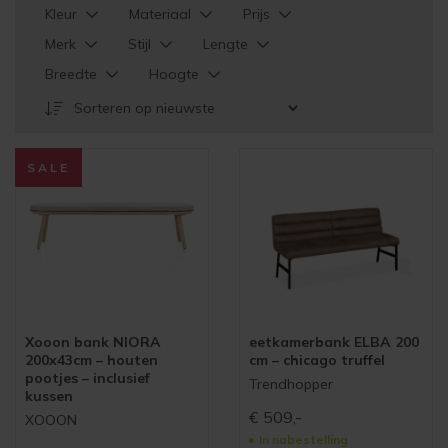
Kleur
Materiaal
Prijs
Merk
Stijl
Lengte
Breedte
Hoogte
SALE
Xooon bank NIORA
eetkamerbank ELBA 200
200x43cm – houten
cm – chicago truffel
pootjes – inclusief
Trendhopper
kussen
€
509,-
XOOON
In nabestelling