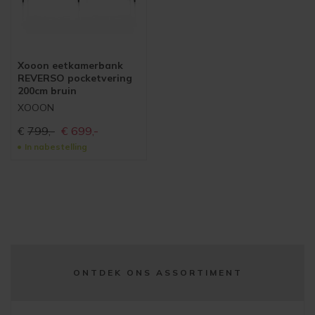
Xooon eetkamerbank
REVERSO pocketvering
200cm bruin
XOOON
Oorspronkelijke
Huidige
€
799,-
€
699,-
prijs
prijs
In nabestelling
was:
is:
€799,-
€699,-
ONTDEK ONS ASSORTIMENT