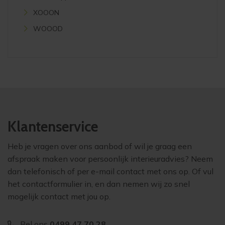
XOOON
WOOOD
Klantenservice
Heb je vragen over ons aanbod of wil je graag een
afspraak maken voor persoonlijk interieuradvies? Neem
dan telefonisch of per e-mail contact met ons op. Of vul
het contactformulier in, en dan nemen wij zo snel
mogelijk contact met jou op.
Bel ons
0499 47 70 28