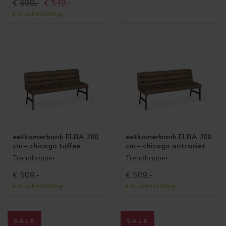
Oorspronkelijke
Huidige
€
599,-
€
549,-
prijs
prijs
In nabestelling
was:
is:
€599,-
€549,-
eetkamerbank ELBA 200
eetkamerbank ELBA 200
cm – chicago toffee
cm – chicago antraciet
Trendhopper
Trendhopper
€
509,-
€
509,-
In nabestelling
In nabestelling
SALE
SALE