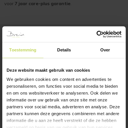
voor
7 jaar care-plus garantie
.
BESTSELLERS
Klanten bekeken ook
Toestemming
Details
Over
Deze website maakt gebruik van cookies
SALE
SALE
We gebruiken cookies om content en advertenties te
personaliseren, om functies voor social media te bieden
en om ons websiteverkeer te analyseren. Ook delen we
informatie over uw gebruik van onze site met onze
partners voor social media, adverteren en analyse. Deze
partners kunnen deze gegevens combineren met andere
informatie die u aan ze heeft verstrekt of die ze hebben
Xooon barstoel OWEN
Xooon armstoel OWEN
koper
kiezel
verzameld op basis van uw gebruik van hun services.