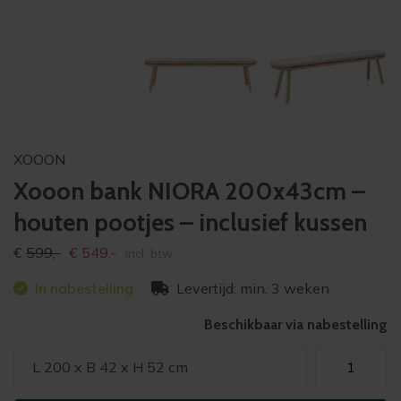
XOOON
Xooon bank NIORA 200x43cm –
houten pootjes – inclusief kussen
Oorspronkelijke
Huidige
€
599,-
€
549,-
incl. btw
prijs
prijs
In nabestelling
Levertijd: min. 3 weken
was:
is:
€599,-
€549,-
Beschikbaar via nabestelling
Xooon
L 200 x B 42 x H 52 cm
bank
NIORA