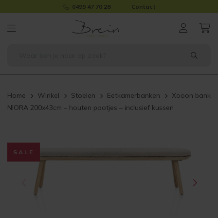
0499 47 70 28
Contact
Home
Winkel
Stoelen
Eetkamerbanken
Xooon bank
NIORA 200x43cm – houten pootjes – inclusief kussen
SALE