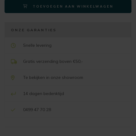
TOEVOEGEN AAN WINKELWAGEN
200x43cm
-
houten
pootjes
ONZE GARANTIES
-
inclusief
Snelle levering
kussen
aantal
Gratis verzending boven €50,-
Te bekijken in onze showroom
14 dagen bedenktijd
0499 47 70 28