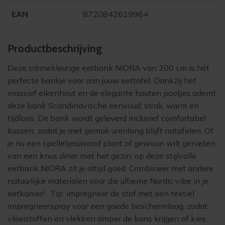
EAN
8720842619964
Product­beschrijving
Deze crèmekleurige eetbank NIORA van 200 cm is hét
perfecte bankje voor aan jouw eettafel. Dankzij het
massief eikenhout en de elegante houten pootjes ademt
deze bank Scandinavische eenvoud: strak, warm en
tijdloos. De bank wordt geleverd inclusief comfortabel
kussen, zodat je met gemak urenlang blijft natafelen. Of
je nu een spelletjesavond plant of gewoon wilt genieten
van een knus diner met het gezin, op deze stijlvolle
eetbank NIORA zit je altijd goed. Combineer met andere
natuurlijke materialen voor die ultieme Nordic vibe in je
eetkamer! Tip: impregneer de stof met een
textiel
impregneerspray
voor een goede beschermlaag, zodat
vloeistoffen en vlekken amper de kans krijgen of kies