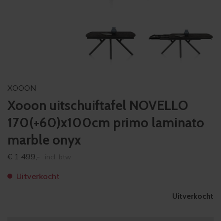
XOOON
Xooon uitschuiftafel NOVELLO
170(+60)x100cm primo laminato
marble onyx
€
1.499,-
incl. btw
Uitverkocht
Uitverkocht