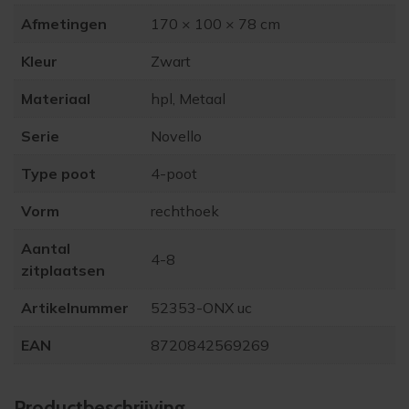
Afmetingen
170 × 100 × 78 cm
Kleur
Zwart
Materiaal
hpl, Metaal
Serie
Novello
Type poot
4-poot
Vorm
rechthoek
Aantal
4-8
zitplaatsen
Artikelnummer
52353-ONX uc
EAN
8720842569269
Product­beschrijving