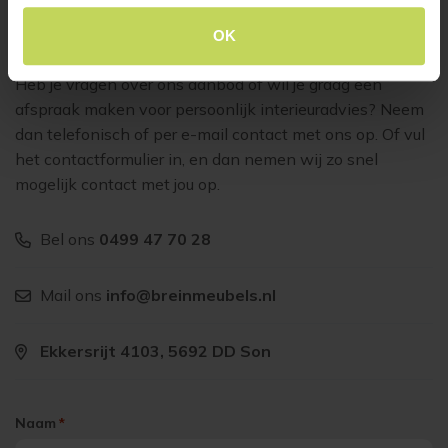
Klantenservice
OK
Heb je vragen over ons aanbod of wil je graag een
afspraak maken voor persoonlijk interieuradvies? Neem
dan telefonisch of per e-mail contact met ons op. Of vul
het contactformulier in, en dan nemen wij zo snel
mogelijk contact met jou op.
Bel ons
0499 47 70 28
Mail ons
info@breinmeubels.nl
Ekkersrijt 4103, 5692 DD Son
Naam
*