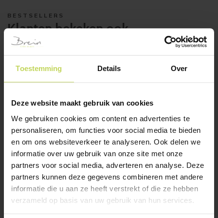
BESTSELLERS
Klanten bekeken ook
Toestemming
Details
Over
Deze website maakt gebruik van cookies
We gebruiken cookies om content en advertenties te
personaliseren, om functies voor social media te bieden
en om ons websiteverkeer te analyseren. Ook delen we
Xooon salontafel
Xooon eetkamertafel
informatie over uw gebruik van onze site met onze
MASURA 68×67,5cm
MASURA ovaal
eiken
240x110cm roest
partners voor social media, adverteren en analyse. Deze
XOOON
XOOON
partners kunnen deze gegevens combineren met andere
informatie die u aan ze heeft verstrekt of die ze hebben
€
199,-
€
1.299,-
verzameld op basis van uw gebruik van hun services.