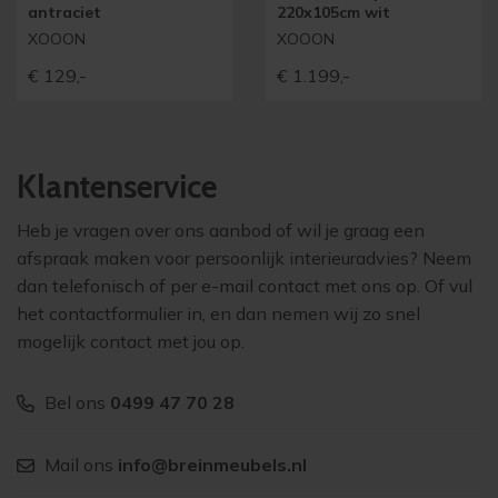
antraciet
220x105cm wit
XOOON
XOOON
€
129,-
€
1.199,-
Klantenservice
Heb je vragen over ons aanbod of wil je graag een
afspraak maken voor persoonlijk interieuradvies? Neem
dan telefonisch of per e-mail contact met ons op. Of vul
het contactformulier in, en dan nemen wij zo snel
mogelijk contact met jou op.
Bel ons
0499 47 70 28
Mail ons
info@breinmeubels.nl