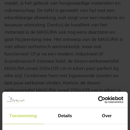
maakt, is het gebruik van hoogwaardige materialen en
vakmanschap. De tafel is gemaakt van hpl met een
eikenkleurige afwerking, wat zorgt voor een moderne en
luxueuze uitstraling. Dankzij de kwaliteit van het
materiaal is de MASURA ook nog eens duurzaam en
gaat hij jarenlang mee. Het ontwerp van de MASURA is
niet alleen esthetisch aantrekkelijk, maar ook
functioneel. Of je nu een modern, industrieel of
Scandinavisch interieur hebt, de Xooon eetkamertafel
MASURA ovaal 200x105 cm in eiken past perfect bij
elke stijl. Combineer hem met bijpassende stoelen en
laat jouw eetkamer stralen. Kortom, de Xooon
eetkamertafel MASURA ovaal 200x105 cm in eiken is
dé perfecte keuze voor wie op zoek is naar een unieke
en stijlvolle toevoeging aan zijn eetkamer. Met zijn ovale
vorm, hoogwaardige afwerking en functionaliteit zal
Toestemming
Details
Over
deze tafel zeker indruk maken op jouw gasten. Bestel
hem vandaag nog en geniet van gezellige diners aan