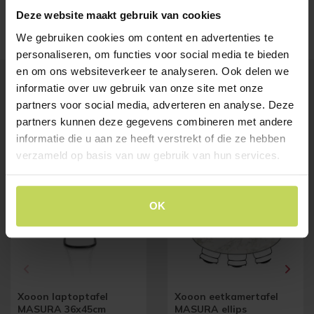
deze prachtige tafel!
Deze website maakt gebruik van cookies
We gebruiken cookies om content en advertenties te
personaliseren, om functies voor social media te bieden
en om ons websiteverkeer te analyseren. Ook delen we
informatie over uw gebruik van onze site met onze
partners voor social media, adverteren en analyse. Deze
BESTSELLERS
partners kunnen deze gegevens combineren met andere
Klanten bekeken ook
informatie die u aan ze heeft verstrekt of die ze hebben
verzameld op basis van uw gebruik van hun services.
OK
Xooon laptoptafel
Xooon eetkamertafel
MASURA 36x45cm
MASURA ellips