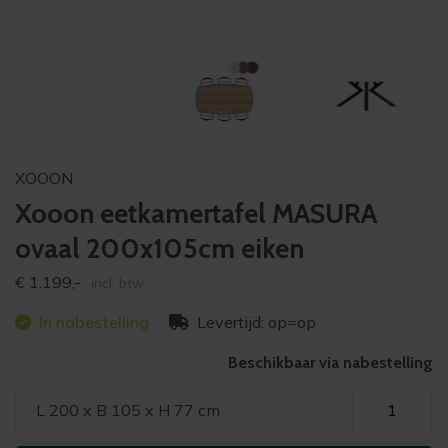
XOOON
Xooon eetkamertafel MASURA
ovaal 200x105cm eiken
€
1.199,-
incl. btw
In nabestelling
Levertijd: op=op
Beschikbaar via nabestelling
Xooon
L 200 x B 105 x H 77 cm
eetkamertafe
MASURA