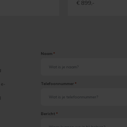
€
899,-
Naam
*
g
 e-
Telefoonnummer
*
l
Bericht
*