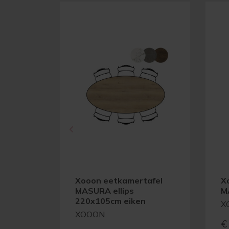
Xooon eetkamertafel
X
MASURA ellips
M
220x105cm eiken
X
XOOON
€