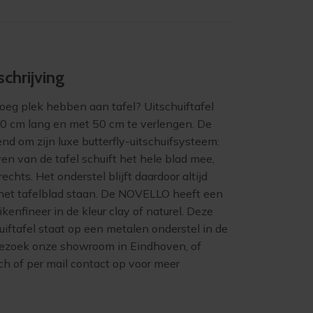
chrijving
enoeg plek hebben aan tafel? Uitschuiftafel
 cm lang en met 50 cm te verlengen. De
end om zijn luxe butterfly-uitschuifsysteem:
iven van de tafel schuift het hele blad mee,
rechts. Het onderstel blijft daardoor altijd
 het tafelblad staan. De NOVELLO heeft een
ikenfineer in de kleur clay of naturel. Deze
iftafel staat op een metalen onderstel in de
 Bezoek onze showroom in Eindhoven, of
h of per mail contact op voor meer