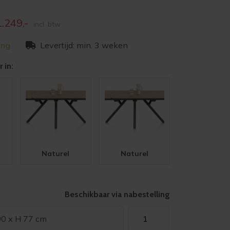
pronkelijke
Huidige
1.249,-
incl. btw
prijs
ing
Levertijd: min. 3 weken
:
is:
99,-
€1.249,-
 in:
Naturel
Naturel
Beschikbaar via nabestelling
Xooon
00 x H 77 cm
uitschuiftafel