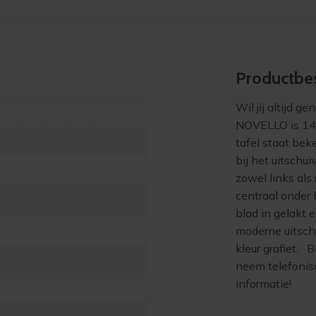
Product­bes
Wil jij altijd g
NOVELLO is 140
tafel staat bek
bij het uitschu
zowel links als 
centraal onder
blad in gelakt e
moderne uitschu
kleur grafiet.
neem telefonisc
informatie!