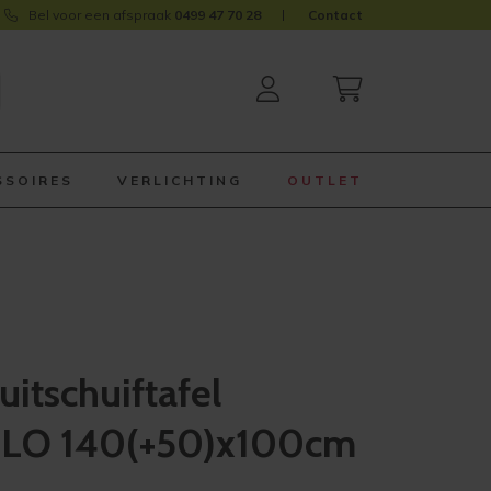
Bel voor een afspraak
0499 47 70 28
Contact
SSOIRES
VERLICHTING
OUTLET
itschuiftafel
LO 140(+50)x100cm