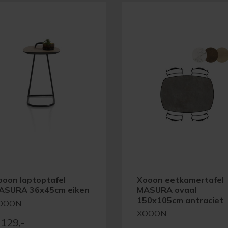
ooon laptoptafel
Xooon eetkamertafel
ASURA 36x45cm eiken
MASURA ovaal
150x105cm antraciet
OOON
XOOON
129,-