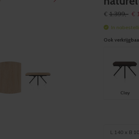
naturel
Oors
€
1.399,-
€
prijs
In nabestell
was
€1.3
Ook verkrijgbaar
Clay
L 140 x B 1