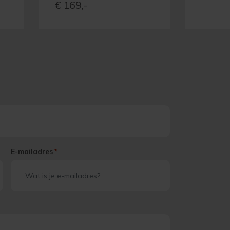
€
169,-
E-mailadres
*