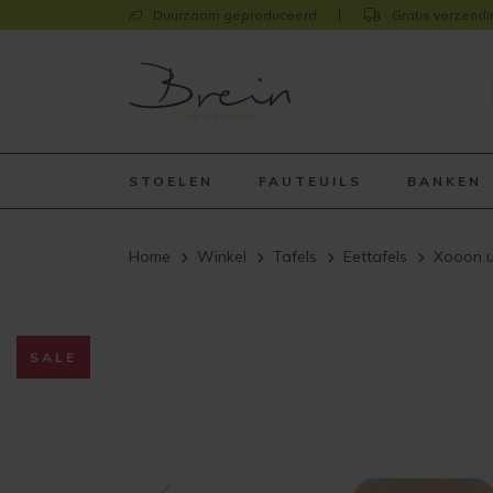
Duurzaam geproduceerd
Gratis verzendi
STOELEN
FAUTEUILS
BANKEN
Home
Winkel
Tafels
Eettafels
Xooon u
SALE