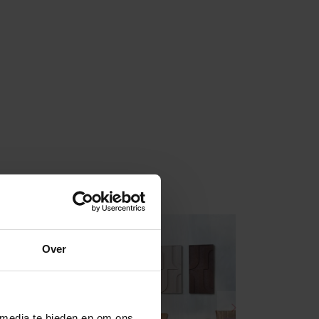
Over
 media te bieden en om ons