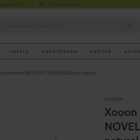
ng boven €50,-
2 Fysieke winkels
TAFELS
KAPSTOKKEN
KASTEN
ACCE
itschuiftafel NOVELLO 140(+50)x100cm naturel
XOOON
Xooon u
NOVEL