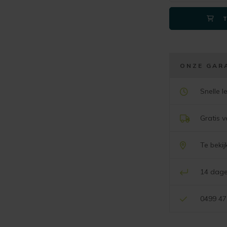
ONZE GAR
Snelle l
Gratis 
Te beki
14 dage
0499 47