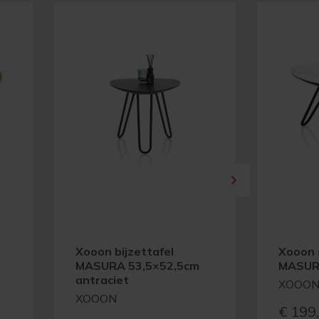
Xooon bijzettafel
Xooon 
MASURA 53,5×52,5cm
MASURA
antraciet
XOOO
XOOON
€
199,