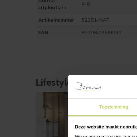
Aantal
4-6
zitplaatsen
Artikelnummer
52351-NAT
EAN
8720842949030
Lifestyle-afbeeldingen
Toestemming
Deze website maakt gebruik
We gebruiken cookies om cont