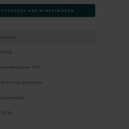
NOVELLO
TOEVOEGEN AAN WINKELWAGEN
140(+50)x100cm
naturel
aantal
ANTIES
evering
verzending boven €50,-
jken in onze showroom
n bedenktijd
 70 28