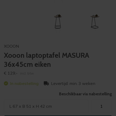
XOOON
Xooon laptoptafel MASURA
36x45cm eiken
€
129,-
incl. btw
In nabestelling
Levertijd: min. 3 weken
Beschikbaar via nabestelling
Xooon
L 67 x B 51 x H 42 cm
laptoptafel
MASURA