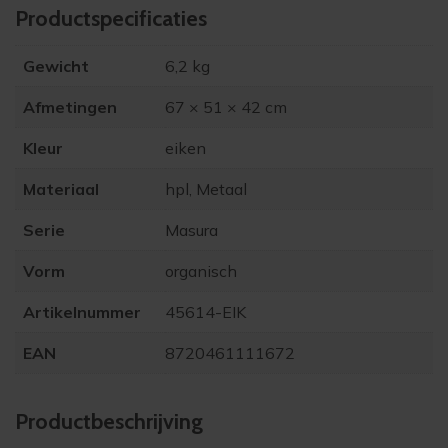
Product­specificaties
Gewicht
6,2 kg
Afmetingen
67 × 51 × 42 cm
Kleur
eiken
Materiaal
hpl, Metaal
Serie
Masura
Vorm
organisch
Artikelnummer
45614-EIK
EAN
8720461111672
Product­beschrijving