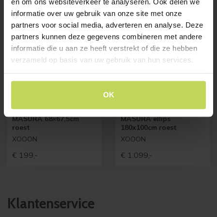
en om ons websiteverkeer te analyseren. Ook delen we
informatie over uw gebruik van onze site met onze
partners voor social media, adverteren en analyse. Deze
partners kunnen deze gegevens combineren met andere
informatie die u aan ze heeft verstrekt of die ze hebben
verzameld op basis van uw gebruik van hun services.
OK
Xooon salontafel
Xooon eetkamertafel
MASURA 68×67,5cm
MASURA ellips
roest
180x100cm roest
XOOON
XOOON
€
199,-
€
1.099,-
Klantenservice