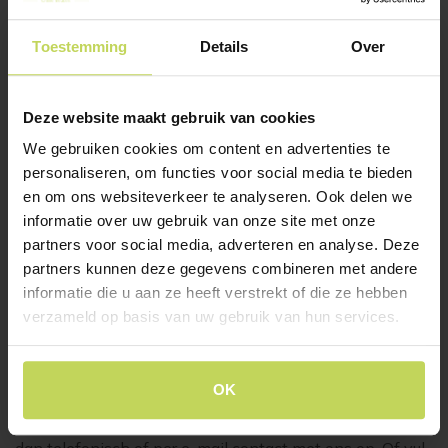
Toestemming
Details
Over
Deze website maakt gebruik van cookies
We gebruiken cookies om content en advertenties te
Xooon eetkamertafel
Xooon eetkamertafel
personaliseren, om functies voor social media te bieden
MASURA ellips
MASURA ovaal
en om ons websiteverkeer te analyseren. Ook delen we
220x105cm eiken
240x110cm roest
informatie over uw gebruik van onze site met onze
XOOON
XOOON
partners voor social media, adverteren en analyse. Deze
€
1.199,-
€
1.299,-
partners kunnen deze gegevens combineren met andere
informatie die u aan ze heeft verstrekt of die ze hebben
verzameld op basis van uw gebruik van hun services.
Klantenservice
OK
Heb je vragen over ons aanbod of wil je graag een
afspraak maken voor persoonlijk interieuradvies? Neem