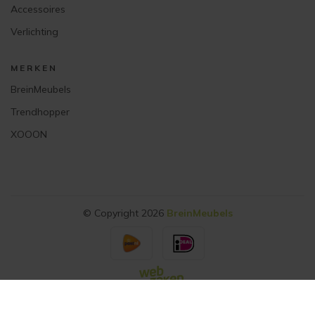
Accessoires
Verlichting
MERKEN
BreinMeubels
Trendhopper
XOOON
© Copyright 2026
BreinMeubels