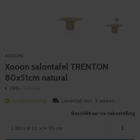
XOOON
Xooon salontafel TRENTON
80x51cm natural
€
399,-
incl. btw
In nabestelling
Levertijd: min. 3 weken
Beschikbaar via nabestelling
Xooon
L 80 x B 51 x H 35 cm
salontafel
TRENTON