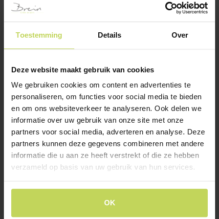
Toestemming
Details
Over
Deze website maakt gebruik van cookies
We gebruiken cookies om content en advertenties te
personaliseren, om functies voor social media te bieden
Xooon eetkamertafel
Xooon eetkamertafel
en om ons websiteverkeer te analyseren. Ook delen we
MASURA ellips
MASURA ellips
informatie over uw gebruik van onze site met onze
220x105cm wit
180x100cm eiken
partners voor social media, adverteren en analyse. Deze
XOOON
XOOON
partners kunnen deze gegevens combineren met andere
€
1.199,-
€
1.099,-
informatie die u aan ze heeft verstrekt of die ze hebben
verzameld op basis van uw gebruik van hun services.
Klantenservice
OK