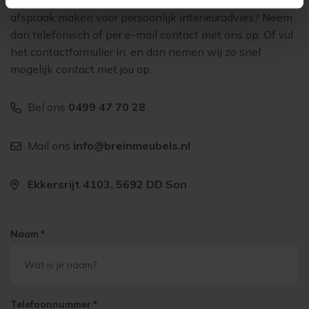
Heb je vragen over ons aanbod of wil je graag een
afspraak maken voor persoonlijk interieuradvies? Neem
dan telefonisch of per e-mail contact met ons op. Of vul
het contactformulier in, en dan nemen wij zo snel
mogelijk contact met jou op.
Bel ons
0499 47 70 28
Mail ons
info@breinmeubels.nl
Ekkersrijt 4103, 5692 DD Son
Naam
*
Telefoonnummer
*