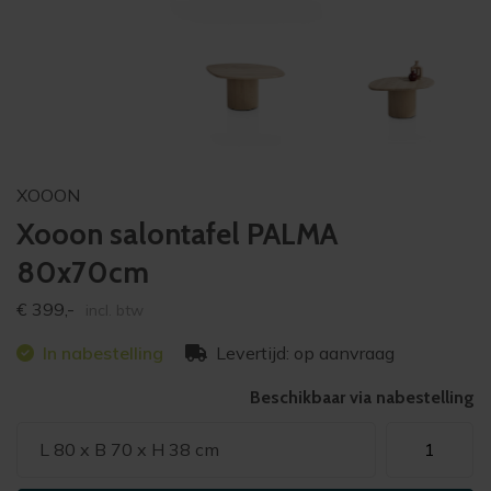
XOOON
Xooon salontafel PALMA
80x70cm
€
399,-
incl. btw
In nabestelling
Levertijd: op aanvraag
Beschikbaar via nabestelling
Xooon
L 80 x B 70 x H 38 cm
salontafel
PALMA