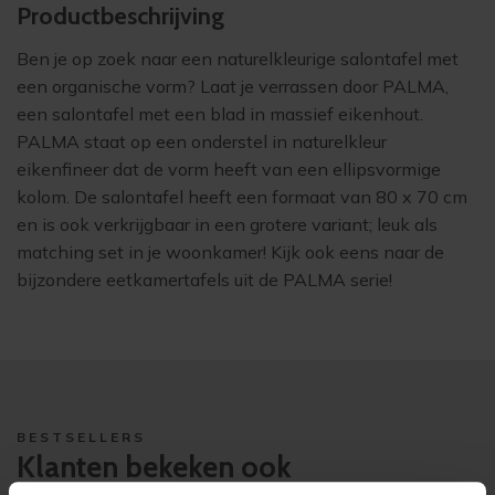
Product­beschrijving
Ben je op zoek naar een naturelkleurige salontafel met
een organische vorm? Laat je verrassen door PALMA,
een salontafel met een blad in massief eikenhout.
PALMA staat op een onderstel in naturelkleur
eikenfineer dat de vorm heeft van een ellipsvormige
kolom. De salontafel heeft een formaat van 80 x 70 cm
en is ook verkrijgbaar in een grotere variant; leuk als
matching set in je woonkamer! Kijk ook eens naar de
bijzondere eetkamertafels uit de PALMA serie!
BESTSELLERS
Klanten bekeken ook