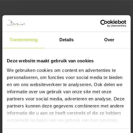
BESTSELLERS
Klanten bekeken ook
Toestemming
Details
Over
Deze website maakt gebruik van cookies
We gebruiken cookies om content en advertenties te
personaliseren, om functies voor social media te bieden
en om ons websiteverkeer te analyseren. Ook delen we
informatie over uw gebruik van onze site met onze
partners voor social media, adverteren en analyse. Deze
Xooon salontafel
Xooon eetkamertafel
partners kunnen deze gegevens combineren met andere
MASURA 68×67,5cm
MASURA ellips
eiken
220x105cm roest
informatie die u aan ze heeft verstrekt of die ze hebben
XOOON
XOOON
verzameld op basis van uw gebruik van hun services.
€
199,-
€
1.199,-