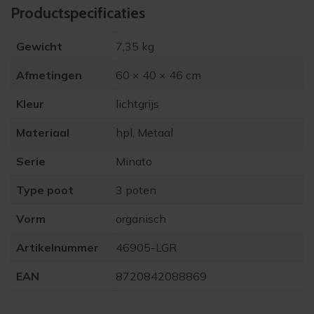
Product­specificaties
Gewicht
7,35 kg
Afmetingen
60 × 40 × 46 cm
Kleur
lichtgrijs
Materiaal
hpl, Metaal
Serie
Minato
Type poot
3 poten
Vorm
organisch
Artikelnummer
46905-LGR
EAN
8720842088869