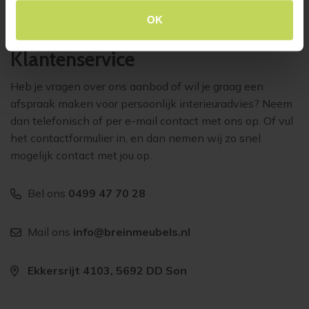
OK
Klantenservice
Heb je vragen over ons aanbod of wil je graag een
afspraak maken voor persoonlijk interieuradvies? Neem
dan telefonisch of per e-mail contact met ons op. Of vul
het contactformulier in, en dan nemen wij zo snel
mogelijk contact met jou op.
Bel ons
0499 47 70 28
Mail ons
info@breinmeubels.nl
Ekkersrijt 4103, 5692 DD Son