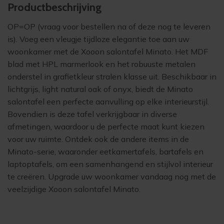
Product­beschrijving
OP=OP (vraag voor bestellen na of deze nog te leveren
is). Voeg een vleugje tijdloze elegantie toe aan uw
woonkamer met de Xooon salontafel Minato. Het MDF
blad met HPL marmerlook en het robuuste metalen
onderstel in grafietkleur stralen klasse uit. Beschikbaar in
lichtgrijs, light natural oak of onyx, biedt de Minato
salontafel een perfecte aanvulling op elke interieurstijl.
Bovendien is deze tafel verkrijgbaar in diverse
afmetingen, waardoor u de perfecte maat kunt kiezen
voor uw ruimte. Ontdek ook de andere items in de
Minato-serie, waaronder eetkamertafels, bartafels en
laptoptafels, om een samenhangend en stijlvol interieur
te creëren. Upgrade uw woonkamer vandaag nog met de
veelzijdige Xooon salontafel Minato.