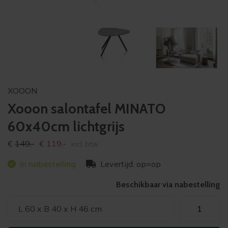
XOOON
Xooon salontafel MINATO
60x40cm lichtgrijs
Oorspronkelijke
Huidige
€
149,-
€
119,-
incl. btw
prijs
prijs
In nabestelling
Levertijd: op=op
was:
is:
€149,-
€119,-
Beschikbaar via nabestelling
Xooon
L 60 x B 40 x H 46 cm
salontafel
MINATO