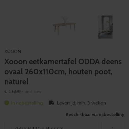
XOOON
Xooon eetkamertafel ODDA deens
ovaal 260x110cm, houten poot,
naturel
€
1.699,-
incl. btw
In nabestelling
Levertijd: min. 3 weken
Beschikbaar via nabestelling
Xooon
L 260 x B 110 x H 77 cm