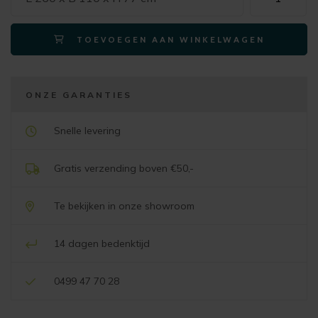
eetkamertafe
ODDA
TOEVOEGEN AAN WINKELWAGEN
deens
ovaal
260x110cm,
houten
ONZE GARANTIES
poot,
naturel
Snelle levering
aantal
Gratis verzending boven €50,-
Te bekijken in onze showroom
14 dagen bedenktijd
0499 47 70 28