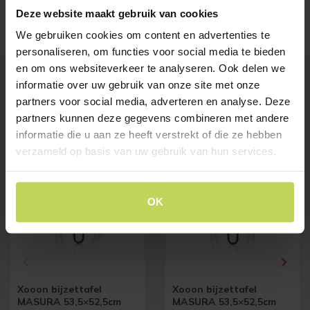
transformeren!
Deze website maakt gebruik van cookies
We gebruiken cookies om content en advertenties te
personaliseren, om functies voor social media te bieden
en om ons websiteverkeer te analyseren. Ook delen we
informatie over uw gebruik van onze site met onze
partners voor social media, adverteren en analyse. Deze
BESTSELLERS
Klanten bekeken ook
partners kunnen deze gegevens combineren met andere
informatie die u aan ze heeft verstrekt of die ze hebben
verzameld op basis van uw gebruik van hun services.
OK
Xooon bijzettafel
Xooon bijzettafel
MASURA 53,5×52,5cm
MASURA 53,5×52,5cm