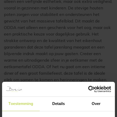
alleen een verfijnde esthetiek, maar ook extra veiligheid,
vooral in gezinnen met kinderen. De stevige houten
poten zorgen voor stabiliteit en ondersteunen het
gewicht van het massieve tafelblad. Dit maakt de
ODDA niet alleen een geschenk voor het oog, maar ook
een praktische keuze voor dagelijkse gebruik. Het
strakke ontwerp en de kwaliteit van het eikenhout
garanderen dat deze tafel jarenlang meegaat en een
blijvende indruk maakt op jouw gasten. Creëer een
warme en uitnodigende sfeer in je eetkamer met de
eetkamertafel ODDA. Of het nu gaat om een intieme
diner of een groot familiefeest, deze tafel is de ideale
plek om samen te komen en herinneringen te maken.
Kies voor een elegant statement in je interieur en ervaar
het comfort en de luxe van de ODDA eetkamertafel.
Bezoek onze showroom in Eindhoven, of neem
Toestemming
Details
Over
telefonisch of per mail contact op voor meer informatie
en ontdek hoe de ODDA jouw eetruimte kan