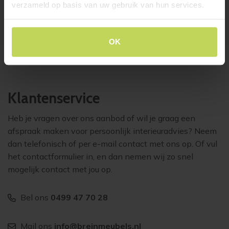
verzameld op basis van uw gebruik van hun services.
MASURA 68×67,5cm
MASURA ovaal
eiken
240x110cm antraciet
XOOON
XOOON
OK
€
199,-
€
1.299,-
Klantenservice
Heb je vragen over ons aanbod of wil je graag een
afspraak maken voor persoonlijk interieuradvies? Neem
dan telefonisch of per e-mail contact met ons op. Of vul
het contactformulier in, en dan nemen wij zo snel
mogelijk contact met jou op.
Bel ons
0499 47 70 28
Mail ons
info@breinmeubels.nl