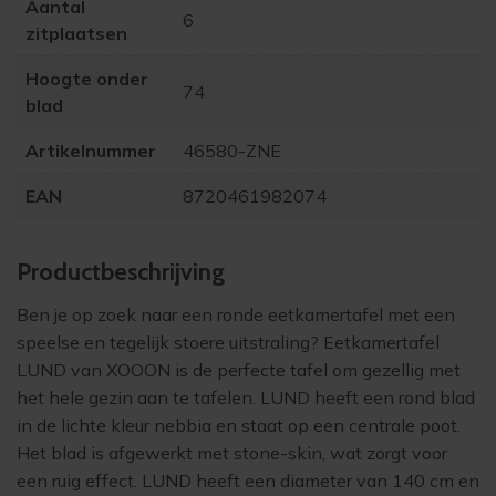
Aantal
6
zitplaatsen
Hoogte onder
74
blad
Artikelnummer
46580-ZNE
EAN
8720461982074
Product­beschrijving
Ben je op zoek naar een ronde eetkamertafel met een
speelse en tegelijk stoere uitstraling? Eetkamertafel
LUND van XOOON is de perfecte tafel om gezellig met
het hele gezin aan te tafelen. LUND heeft een rond blad
in de lichte kleur nebbia en staat op een centrale poot.
Het blad is afgewerkt met stone-skin, wat zorgt voor
een ruig effect. LUND heeft een diameter van 140 cm en