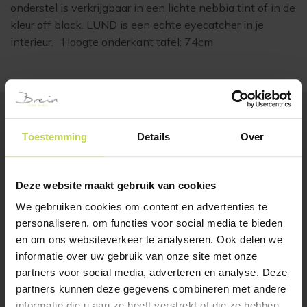
onderstel is verkrijgbaar in een lichte nebbia tint of in de
kleur off black. LUND is een echte eyecatcher in je
interieur. Hoogte onderkant tafel: 74cm
Toestemming
Details
Over
BESTSELLERS
Klanten bekeken ook
Deze website maakt gebruik van cookies
We gebruiken cookies om content en advertenties te
personaliseren, om functies voor social media te bieden
en om ons websiteverkeer te analyseren. Ook delen we
informatie over uw gebruik van onze site met onze
partners voor social media, adverteren en analyse. Deze
partners kunnen deze gegevens combineren met andere
informatie die u aan ze heeft verstrekt of die ze hebben