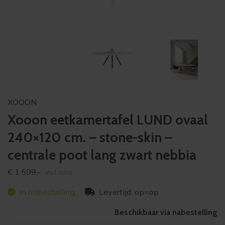
XOOON
Xooon eetkamertafel LUND ovaal
240×120 cm. – stone-skin –
centrale poot lang zwart nebbia
€
1.599,-
incl. btw
In nabestelling
Levertijd: op=op
Beschikbaar via nabestelling