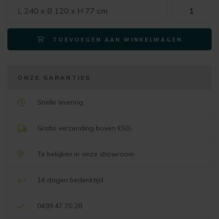
Xooon
L 240 x B 120 x H 77 cm
eetkamertafe
LUND
TOEVOEGEN AAN WINKELWAGEN
ovaal
240x120
cm.
-
ONZE GARANTIES
stone-
skin
Snelle levering
-
centrale
Gratis verzending boven €50,-
poot
lang
Te bekijken in onze showroom
zwart
nebbia
14 dagen bedenktijd
aantal
0499 47 70 28