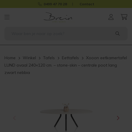
0499 47 70 28
Contact
Home
Winkel
Tafels
Eettafels
Xooon eetkamertafel
LUND ovaal 240×120 cm. – stone-skin – centrale poot lang
zwart nebbia