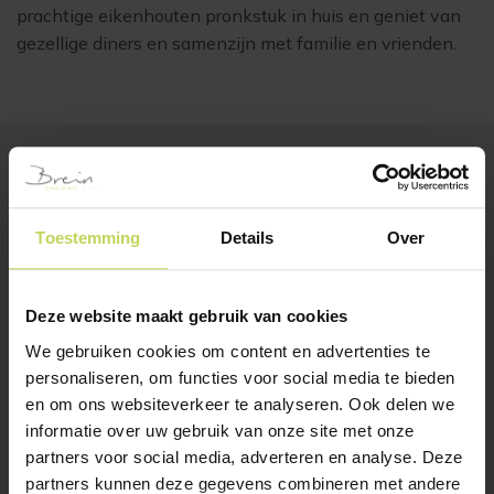
prachtige eikenhouten pronkstuk in huis en geniet van
gezellige diners en samenzijn met familie en vrienden.
BESTSELLERS
Klanten bekeken ook
Toestemming
Details
Over
Deze website maakt gebruik van cookies
We gebruiken cookies om content en advertenties te
personaliseren, om functies voor social media te bieden
en om ons websiteverkeer te analyseren. Ook delen we
informatie over uw gebruik van onze site met onze
partners voor social media, adverteren en analyse. Deze
partners kunnen deze gegevens combineren met andere