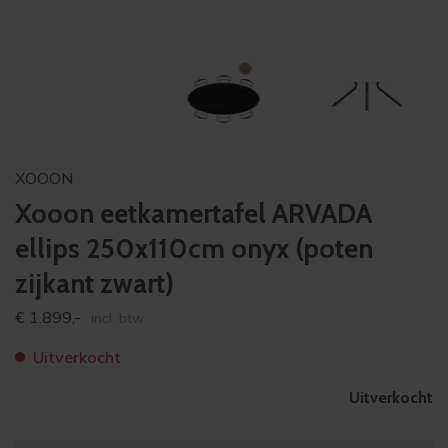
XOOON
Xooon eetkamertafel ARVADA
ellips 250x110cm onyx (poten
zijkant zwart)
€
1.899,-
incl. btw
Uitverkocht
Uitverkocht