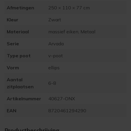
Afmetingen
250 × 110 × 77 cm
Kleur
Zwart
Materiaal
massief eiken, Metaal
Serie
Arvada
Type poot
v-poot
Vorm
ellips
Aantal
6-8
zitplaatsen
Artikelnummer
40627-ONX
EAN
8720461294290
Product­beschrijving