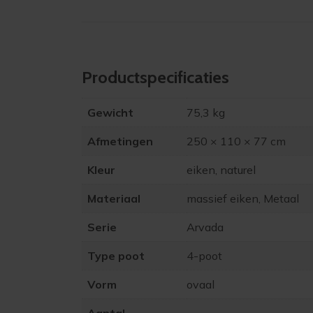
Product­specificaties
Gewicht
75,3 kg
Afmetingen
250 × 110 × 77 cm
Kleur
eiken, naturel
Materiaal
massief eiken, Metaal
Serie
Arvada
Type poot
4-poot
Vorm
ovaal