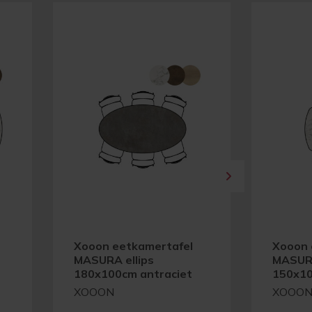
Xooon eetkamertafel
Xooon 
MASURA ellips
MASUR
180x100cm antraciet
150x10
XOOON
XOOO