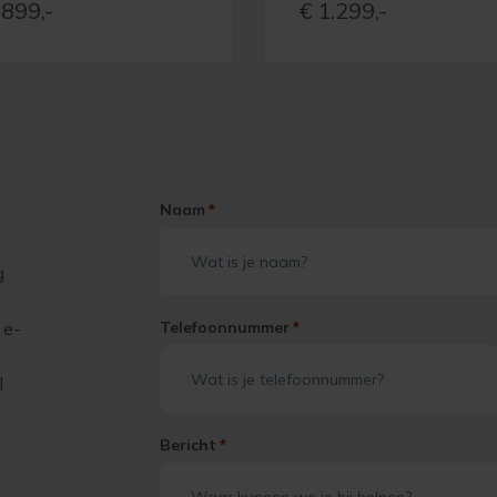
899,-
€
1.299,-
Naam
*
g
 e-
Telefoonnummer
*
l
Bericht
*