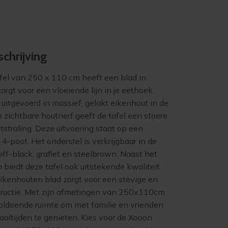
chrijving
l van 250 x 110 cm heeft een blad in
orgt voor een vloeiende lijn in je eethoek.
s uitgevoerd in massief, gelakt eikenhout in de
De zichtbare houtnerf geeft de tafel een stoere
itstraling. Deze uitvoering staat op een
4-poot. Het onderstel is verkrijgbaar in de
off-black, grafiet en steelbrown. Naast het
biedt deze tafel ook uitstekende kwaliteit.
ikenhouten blad zorgt voor een stevige en
ructie. Met zijn afmetingen van 250x110cm
voldoende ruimte om met familie en vrienden
aaltijden te genieten. Kies voor de Xooon