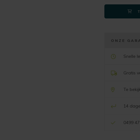
ONZE GAR
Snelle l
Gratis 
Te beki
14 dage
0499 47