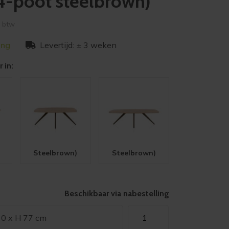
(4-poot steelbrown)
. btw
ing
Levertijd: ± 3 weken
 in:
Steelbrown)
Steelbrown)
Beschikbaar via nabestelling
Xooon
10 x H 77 cm
eetkamertafel