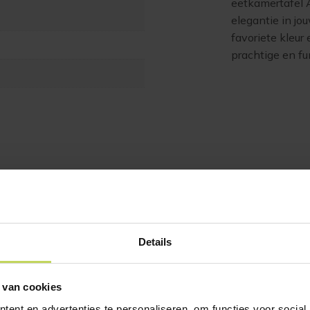
eetkamertafel 
elegantie in jo
favoriete kleur
prachtige en fu
Details
 van cookies
ent en advertenties te personaliseren, om functies voor social