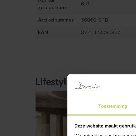
Aantal
6-8
zitplaatsen
Artikelnummer
56860-STB
EAN
8721423080357
Lifestyle-afbeeldingen
Toestemming
Deze website maakt gebruik
We gebruiken cookies om cont