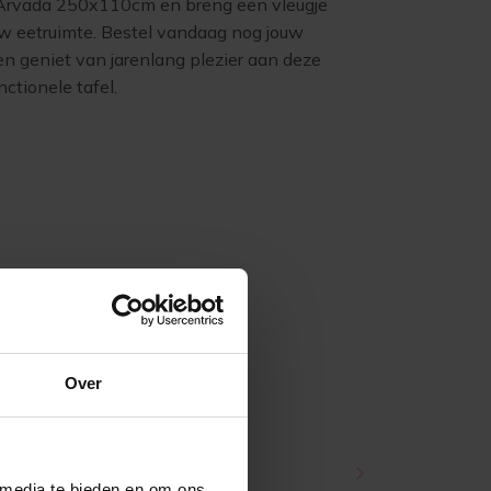
Arvada 250x110cm en breng een vleugje
uw eetruimte. Bestel vandaag nog jouw
 en geniet van jarenlang plezier aan deze
nctionele tafel.
Over
 media te bieden en om ons