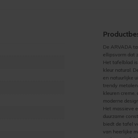
Product­bes
De ARVADA tafe
ellipsvorm dat z
Het tafelblad i
kleur natural. 
en natuurlijke u
trendy metalen 
kleuren creme, 
moderne design 
Het massieve e
duurzame const
biedt de tafel 
van heerlijke m