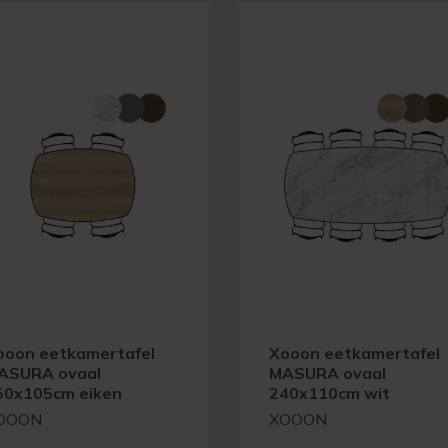
ooon eetkamertafel
Xooon eetkamertafel
ASURA ovaal
MASURA ovaal
50x105cm eiken
240x110cm wit
OOON
XOOON