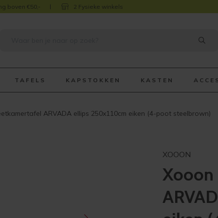
ng boven €50,-
2 Fysieke winkels
TAFELS
KAPSTOKKEN
KASTEN
ACCE
etkamertafel ARVADA ellips 250x110cm eiken (4-poot steelbrown)
XOOON
Xooon 
ARVADA