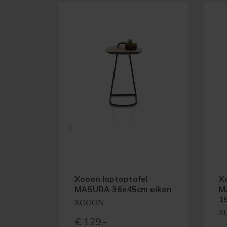
Xooon laptoptafel
X
MASURA 36x45cm eiken
M
1
XOOON
X
€
129,-