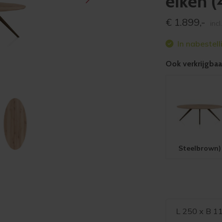
eiken 
€
1.899,-
incl
In nabestell
Ook verkrijgbaar
Steelbrown)
L 250 x B 1