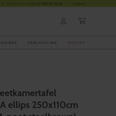
Bel voor een afspraak
0499 47 70 28
Contact
SSOIRES
VERLICHTING
OUTLET
eetkamertafel
 ellips 250x110cm