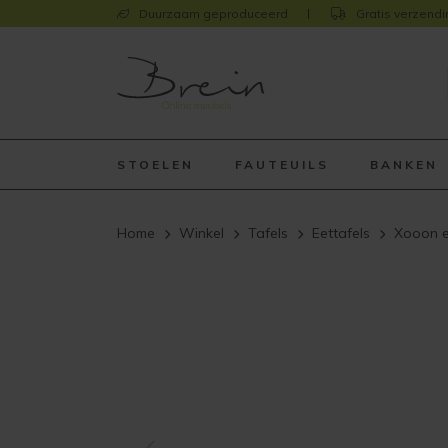
Duurzaam geproduceerd
Gratis verzendi
STOELEN
FAUTEUILS
BANKEN
Home
Winkel
Tafels
Eettafels
Xooon e