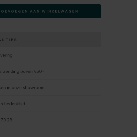
ARVADA
TOEVOEGEN AAN WINKELWAGEN
ellips
250x110cm
eiken
(4-
ANTIES
poot
steelbrown)
evering
aantal
verzending boven €50,-
jken in onze showroom
n bedenktijd
 70 28