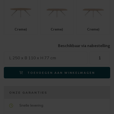
Creme)
Creme)
Creme)
Beschikbaar via nabestelling
Xooon
L 250 x B 110 x H 77 cm
eetkamertafe
ARVADA
TOEVOEGEN AAN WINKELWAGEN
ellips
250x110cm
eiken
(4-
ONZE GARANTIES
poot
creme)
Snelle levering
aantal