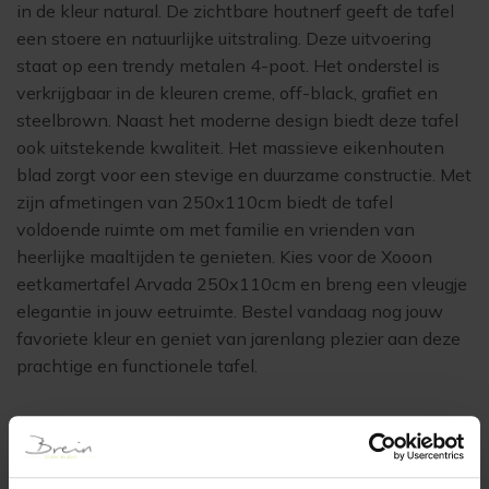
in de kleur natural. De zichtbare houtnerf geeft de tafel
een stoere en natuurlijke uitstraling. Deze uitvoering
staat op een trendy metalen 4-poot. Het onderstel is
verkrijgbaar in de kleuren creme, off-black, grafiet en
steelbrown. Naast het moderne design biedt deze tafel
ook uitstekende kwaliteit. Het massieve eikenhouten
blad zorgt voor een stevige en duurzame constructie. Met
zijn afmetingen van 250x110cm biedt de tafel
voldoende ruimte om met familie en vrienden van
heerlijke maaltijden te genieten. Kies voor de Xooon
eetkamertafel Arvada 250x110cm en breng een vleugje
elegantie in jouw eetruimte. Bestel vandaag nog jouw
favoriete kleur en geniet van jarenlang plezier aan deze
prachtige en functionele tafel.
Lifestyle-afbeeldingen