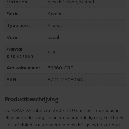
Materiaal
massief eiken, Metaal
Serie
Arvada
Type poot
4-poot
Vorm
ovaal
Aantal
6-8
zitplaatsen
Artikelnummer
56860-CRE
EAN
8721423080364
Product­beschrijving
De ARVADA tafel van 250 x 110 cm heeft een blad in
ellipsvorm dat zorgt voor een vloeiende lijn in je eethoek.
Het tafelblad is uitgevoerd in massief, gelakt eikenhout