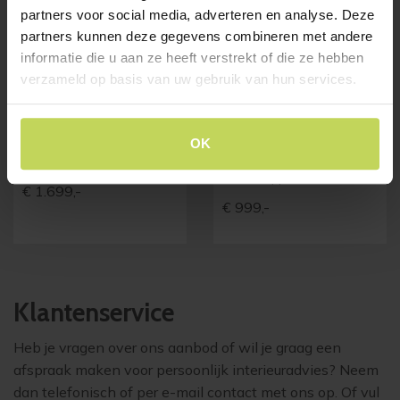
partners voor social media, adverteren en analyse. Deze
partners kunnen deze gegevens combineren met andere
informatie die u aan ze heeft verstrekt of die ze hebben
verzameld op basis van uw gebruik van hun services.
wandkast SEFRO 180cm
vitrinekast SEFRO 66cm
OK
incl. verlichting
Trendhopper
Trendhopper
€
1.699,-
€
999,-
Klantenservice
Heb je vragen over ons aanbod of wil je graag een
afspraak maken voor persoonlijk interieuradvies? Neem
dan telefonisch of per e-mail contact met ons op. Of vul