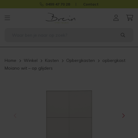
0499 47 70 28
Contact
Home
Winkel
Kasten
Opbergkasten
opbergkast
Moiano wit – op glijders