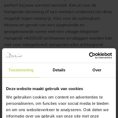
perfect bij jouw wensen aansluit. Kies je voor de
hangende uitvoering of een metalen onderstel zijn deze
mogelijk tegen meerprijs. Kies voor de opbergkast
Moiano en geniet van een opgeruimde en
georganiseerde ruimte met een vleugje elegantie!
Hangend: +€100,00 (schroeven en pluggen worden hier
niet voor meegeleverd, aangezien elke achtergrond
anders is) Metalen onderstel: +€200,00
Toestemming
Details
Over
Deze website maakt gebruik van cookies
BESTSELLERS
Klanten bekeken ook
We gebruiken cookies om content en advertenties te
personaliseren, om functies voor social media te bieden
en om ons websiteverkeer te analyseren. Ook delen we
informatie over uw gebruik van onze site met onze