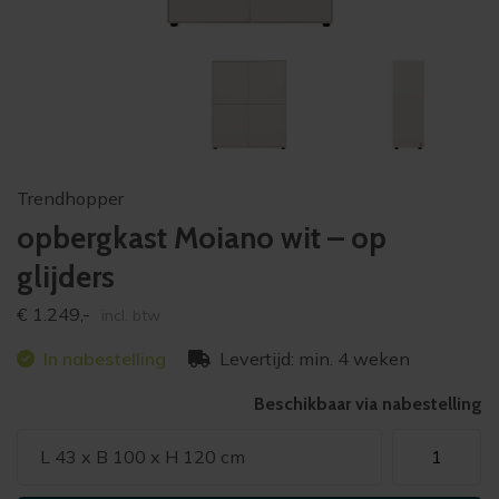
Trendhopper
opbergkast Moiano wit – op
glijders
€
1.249,-
incl. btw
In nabestelling
Levertijd: min. 4 weken
Beschikbaar via nabestelling
opbergkast
L 43 x B 100 x H 120 cm
Moiano
wit