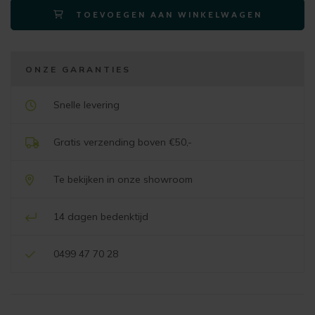
TOEVOEGEN AAN WINKELWAGEN
-
op
glijders
aantal
ONZE GARANTIES
Snelle levering
Gratis verzending boven €50,-
Te bekijken in onze showroom
14 dagen bedenktijd
0499 47 70 28