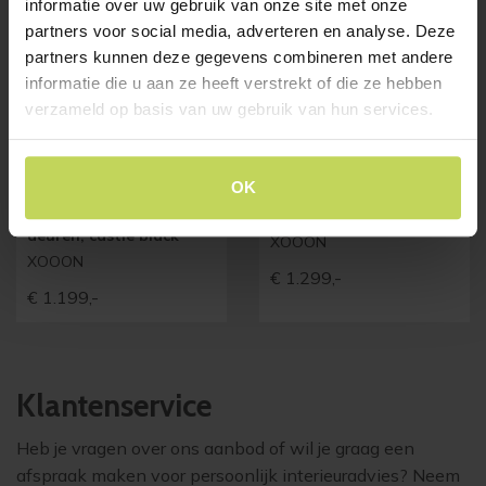
informatie over uw gebruik van onze site met onze
partners voor social media, adverteren en analyse. Deze
partners kunnen deze gegevens combineren met andere
informatie die u aan ze heeft verstrekt of die ze hebben
verzameld op basis van uw gebruik van hun services.
OK
Xooon dressoir
Xooon highboard
CARVING 240cm, 5
ARAMON 125cm
deuren, castle black
XOOON
XOOON
€
1.299,-
€
1.199,-
Klantenservice
Heb je vragen over ons aanbod of wil je graag een
afspraak maken voor persoonlijk interieuradvies? Neem