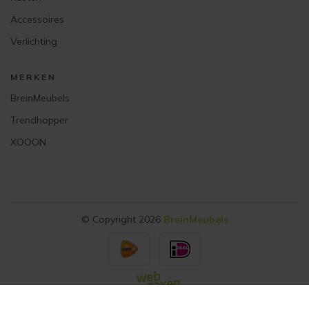
Accessoires
Verlichting
MERKEN
BreinMeubels
Trendhopper
XOOON
© Copyright 2026
BreinMeubels