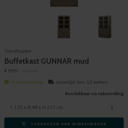
Trendhopper
Buffetkast GUNNAR mud
€
999,-
incl. btw
In nabestelling
Levertijd: min. 12 weken
Beschikbaar via nabestelling
Buffetkast
L 120 x B 48 x H 217 cm
GUNNAR
mud
TOEVOEGEN AAN WINKELWAGEN
aantal