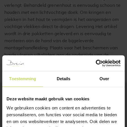
verlengt. Behandeld grenenhout is eenvoudig schoon te
houden met een lichtvochtige doek. Om kringen en
plekken in het hout te vermijden is het aangeraden om
vochtige vlekken direct te drogen. Levering Het artikel
wordt in drie pakketten geleverd en is eenvoudig te
monteren aan de hand van de bijgeleverde
montagehandleiding. Plaats voor het beschermen van
harde vloeren viltglijders aan de onderzijde van de
poten. LET OP, dit is een bouwpakket!
Toestemming
Details
Over
Deze website maakt gebruik van cookies
BESTSELLERS
Klanten bekeken ook
We gebruiken cookies om content en advertenties te
personaliseren, om functies voor social media te bieden
en om ons websiteverkeer te analyseren. Ook delen we