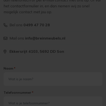
dan telefonisch of per e-mail contact met ons op. Of vul
het contactformulier in, en dan nemen wij zo snel
mogelijk contact met jou op.
Bel ons
0499 47 70 28
Mail ons
info@breinmeubels.nl
Ekkersrijt 4103, 5692 DD Son
Naam
*
Telefoonnummer
*