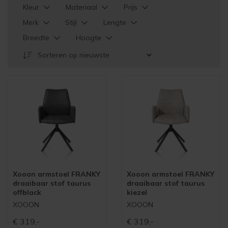
Kleur
Materiaal
Prijs
Merk
Stijl
Lengte
Breedte
Hoogte
Xooon armstoel FRANKY
Xooon armstoel FRANKY
draaibaar stof taurus
draaibaar stof taurus
offblack
kiezel
XOOON
XOOON
€
319,-
€
319,-