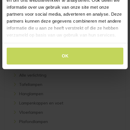
en om ons websiteverkeer te analyseren. Ook delen we
ACCESSOIRES
informatie over uw gebruik van onze site met onze
Alle accessoires
partners voor social media, adverteren en analyse. Deze
Onderhoudsmiddelen
partners kunnen deze gegevens combineren met andere
informatie die u aan ze heeft verstrekt of die ze hebben
Woonaccessoires
verzameld op basis van uw gebruik van hun services.
Sierkussens
Wanddecoratie
OK
VERLICHTING
Alle verlichting
Tafellampen
Hanglampen
Lampenkappen en voet
Vloerlampen
Plafondlampen