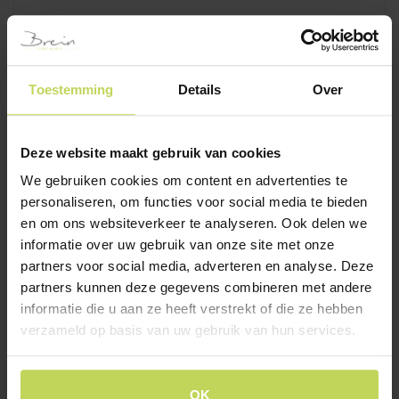
ACCESSOIRES
Alle accessoires
Toestemming
Details
Over
Onderhoudsmiddelen
Woonaccessoires
Deze website maakt gebruik van cookies
Sierkussens
We gebruiken cookies om content en advertenties te
Wanddecoratie
personaliseren, om functies voor social media te bieden
en om ons websiteverkeer te analyseren. Ook delen we
informatie over uw gebruik van onze site met onze
VERLICHTING
partners voor social media, adverteren en analyse. Deze
Alle verlichting
partners kunnen deze gegevens combineren met andere
Tafellampen
informatie die u aan ze heeft verstrekt of die ze hebben
verzameld op basis van uw gebruik van hun services.
Hanglampen
Lampenkappen en voet
Vloerlampen
OK