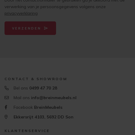
Door het contactformulier te gebruiken ga je akkoord met de
verwerking van je persoonsgegevens volgens onze
privacyverklaring
VERZENDEN
CONTACT & SHOWROOM
Bel ons
0499 47 70 28
Mail ons
info@breinmeubels.nl
Facebook
BreinMeubels
Ekkersrijt 4103, 5692 DD Son
KLANTENSERVICE