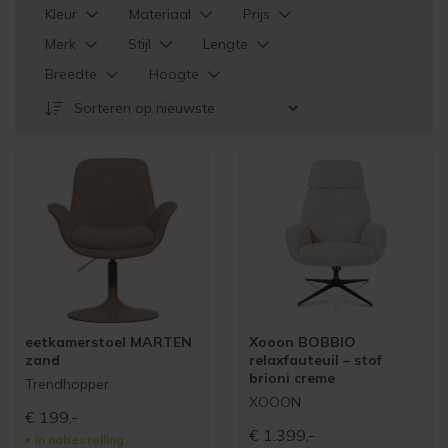
Kleur
Materiaal
Prijs
Merk
Stijl
Lengte
Breedte
Hoogte
eetkamerstoel MARTEN
Xooon BOBBIO
zand
relaxfauteuil – stof
brioni creme
Trendhopper
XOOON
€
199,-
€
1.399,-
In nabestelling