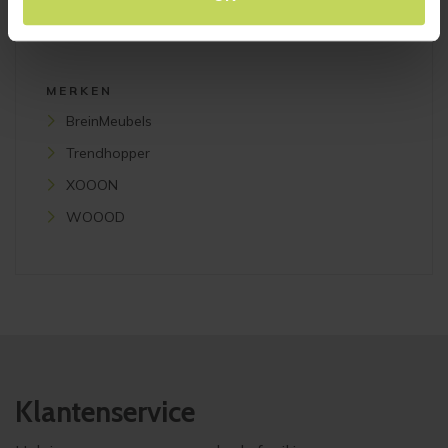
Plafondlampen
MERKEN
BreinMeubels
Trendhopper
XOOON
WOOOD
Klantenservice