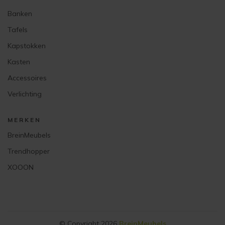
Banken
Tafels
Kapstokken
Kasten
Accessoires
Verlichting
MERKEN
BreinMeubels
Trendhopper
XOOON
© Copyright 2026
BreinMeubels