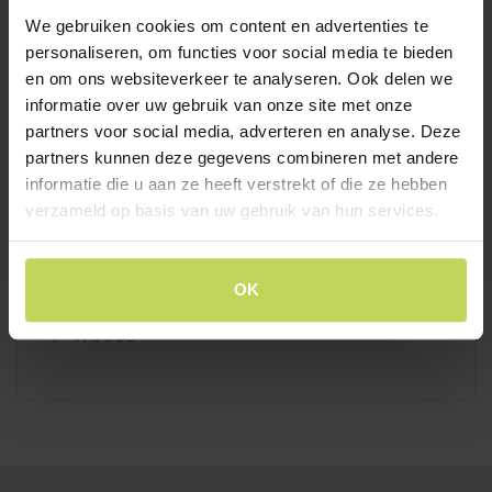
Hanglampen
We gebruiken cookies om content en advertenties te
personaliseren, om functies voor social media te bieden
Lampenkappen en voet
en om ons websiteverkeer te analyseren. Ook delen we
Vloerlampen
informatie over uw gebruik van onze site met onze
Plafondlampen
partners voor social media, adverteren en analyse. Deze
partners kunnen deze gegevens combineren met andere
informatie die u aan ze heeft verstrekt of die ze hebben
MERKEN
verzameld op basis van uw gebruik van hun services.
BreinMeubels
Trendhopper
OK
XOOON
WOOOD