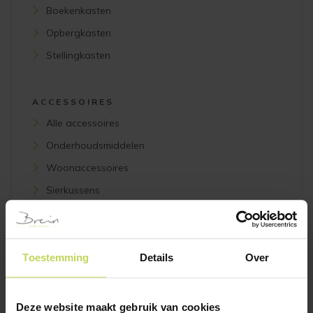
Boekenkasten
Opbergkasten
Stellingkasten
ACCESSOIRES
Alle accessoires
Onderhoudsmiddelen
Woonaccessoires
Sierkussens
Wanddecoratie
Toestemming
Details
Over
VERLICHTING
Alle verlichting
Tafellampen
Deze website maakt gebruik van cookies