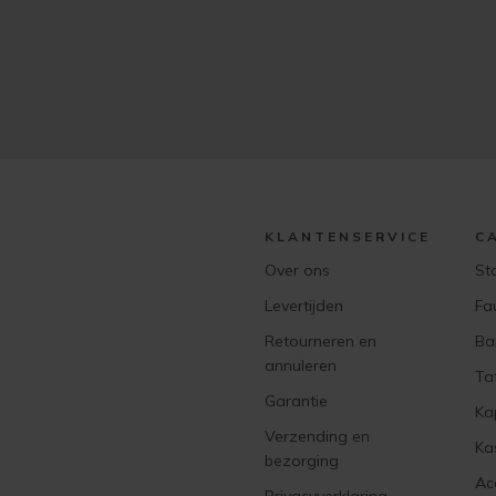
KLANTENSERVICE
C
Over ons
St
Levertijden
Fa
Retourneren en
Ba
annuleren
Ta
Garantie
Ka
Verzending en
Ka
bezorging
Ac
Privacyverklaring