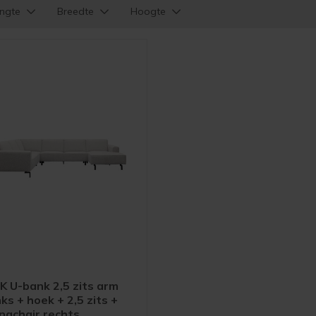
ngte
Breedte
Hoogte
K U-bank 2,5 zits arm
nks + hoek + 2,5 zits +
ongchair rechts