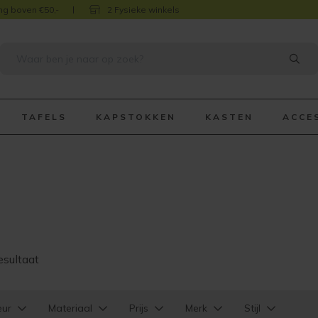
ng boven €50,-
2 Fysieke winkels
TAFELS
KAPSTOKKEN
KASTEN
ACCE
esultaat
eur
Materiaal
Prijs
Merk
Stijl