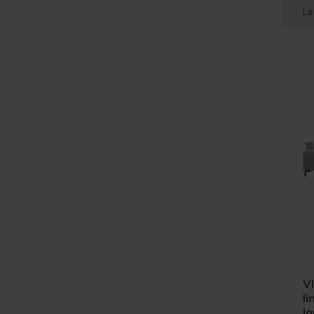
Le
VI
li
l