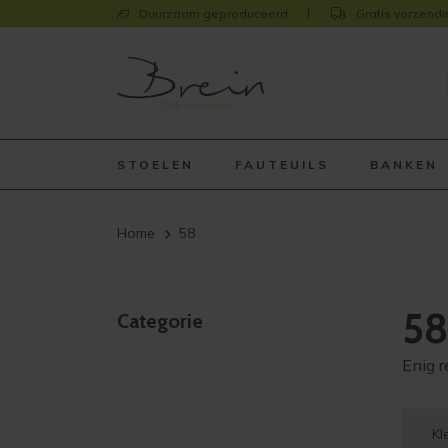
Duurzaam geproduceerd
Gratis verzendi
STOELEN
FAUTEUILS
BANKEN
Home
58
58
Categorie
Enig r
Kl