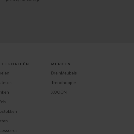
ATEGORIEËN
MERKEN
oelen
BreinMeubels
uteuils
Trendhopper
nken
XOOON
fels
pstokken
sten
cessoires