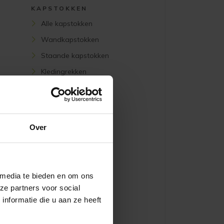
KAPSTOKKEN
Alle kapstokken
Wandkapstokken
Staande kapstokken
Kledingrekken
Schoenenrekken
Over
MERKEN
BreinMeubels
Trendhopper
XOOON
 media te bieden en om ons
ze partners voor social
WOOOD
nformatie die u aan ze heeft