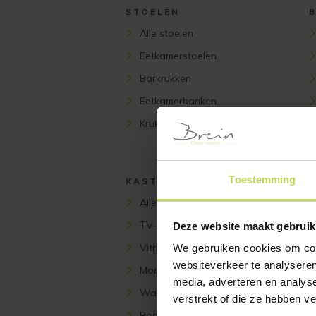
STOELEN
Alle stoelen
Eetkamerstoelen
Barkrukken
Eetkamerbanken
Krukken en poefs
Toestemming
KASTEN
Alle kasten
TV-meubels
Deze website maakt gebruik
Vitrinekasten
We gebruiken cookies om cont
websiteverkeer te analyseren
Modulaire kasten
media, adverteren en analys
Wandkasten
verstrekt of die ze hebben v
Boekenkasten