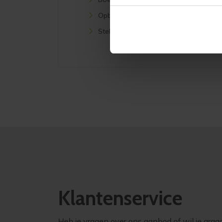
Opbergkasten
Stellingkasten
Klantenservice
Heb je vragen over ons aanbod of wil je graa