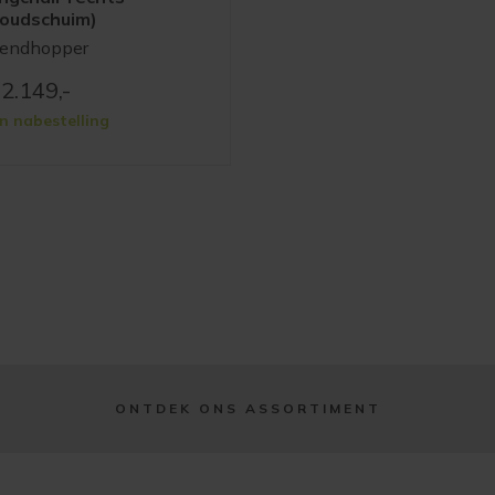
koudschuim)
rendhopper
2.149,-
In nabestelling
ONTDEK ONS ASSORTIMENT