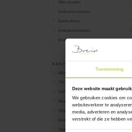
Alle stoelen
Eetkamerstoelen
Barkrukken
Eetkamerbanken
Krukken en poefs
KASTEN
Toestemming
Alle kasten
TV-meubels
Deze website maakt gebruik
Vitrinekasten
We gebruiken cookies om cont
Modulaire kasten
websiteverkeer te analyseren
Wandkasten
media, adverteren en analys
verstrekt of die ze hebben v
Boekenkasten
Opbergkasten