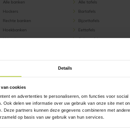
Alle banken
Alle tafels
Hockers
Bartafels
Rechte banken
Bijzettafels
Hoekbanken
Eettafels
U-banken
Salontafels
ACCESSOIRES
VERLICHTING
Details
Alle accessoires
Alle verlichting
Onderhoudsmiddelen
Tafellampen
 van cookies
Woonaccessoires
Hanglampen
ent en advertenties te personaliseren, om functies voor social
Sierkussens
Lampenkappen en voet
. Ook delen we informatie over uw gebruik van onze site met on
Wanddecoratie
Vloerlampen
e. Deze partners kunnen deze gegevens combineren met andere i
erzameld op basis van uw gebruik van hun services.
Plafondlampen