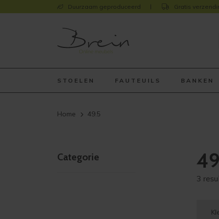
Duurzaam geproduceerd
Gratis verzendi
STOELEN
FAUTEUILS
BANKEN
Home
49.5
49
Categorie
3 resu
Kl