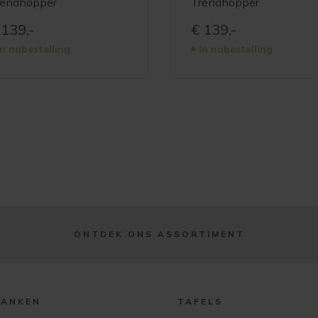
rendhopper
Trendhopper
139,-
€
139,-
In nabestelling
In nabestelling
ONTDEK ONS ASSORTIMENT
BANKEN
TAFELS