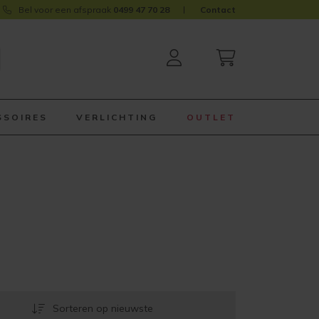
Bel voor een afspraak
0499 47 70 28
Contact
SSOIRES
VERLICHTING
OUTLET