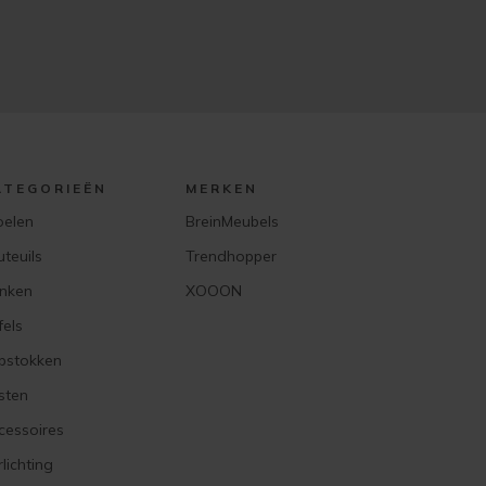
ATEGORIEËN
MERKEN
oelen
BreinMeubels
uteuils
Trendhopper
nken
XOOON
fels
pstokken
sten
cessoires
lichting