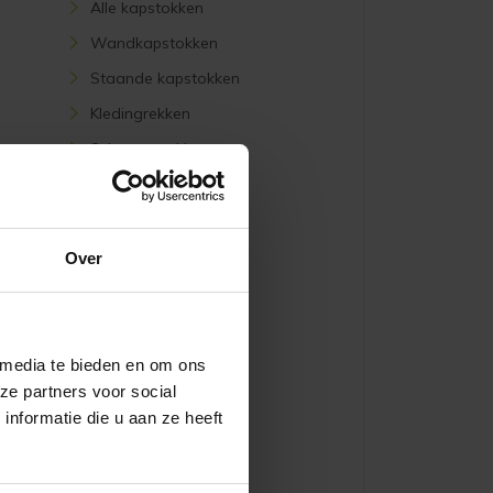
Alle kapstokken
Wandkapstokken
Staande kapstokken
Kledingrekken
Schoenenrekken
MERKEN
Over
BreinMeubels
Trendhopper
XOOON
 media te bieden en om ons
WOOOD
ze partners voor social
nformatie die u aan ze heeft