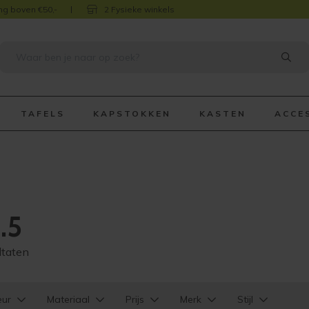
ng boven €50,-
2 Fysieke winkels
TAFELS
KAPSTOKKEN
KASTEN
ACCE
.5
ltaten
eur
Materiaal
Prijs
Merk
Stijl