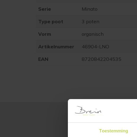
Serie
Minato
Type poot
3 poten
Vorm
organisch
Artikelnummer
46904-LNO
EAN
8720842204535
Toestemming