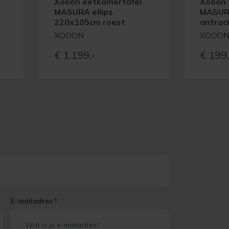
Xooon eetkamertafel
Xooon 
MASURA ellips
MASUR
220x105cm roest
antrac
XOOON
XOOO
€
1.199,-
€
199,
E-mailadres
*