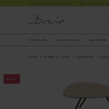
Duurzaam geproduceerd
Gratis verzendi
STOELEN
FAUTEUILS
BANKEN
Home
Winkel
Tafels
Salontafels
Xooon
SALE