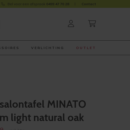
Bel voor een afspraak
0499 47 70 28
Contact
SSOIRES
VERLICHTING
OUTLET
salontafel MINATO
 light natural oak
onkelijke
Huidige
9,-