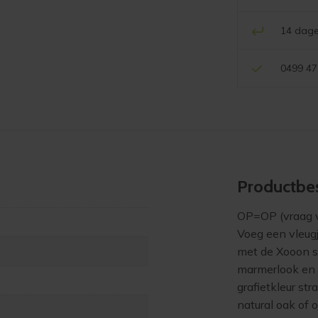
14 dage
0499 47
Product­bes
OP=OP (vraag vo
Voeg een vleug
met de Xooon s
marmerlook en 
grafietkleur stra
natural oak of 