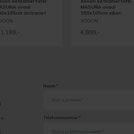
ooon eetkamertafel
Xooon eetkamertafel
ASURA ovaal
MASURA ovaal
00x105cm antraciet
150x105cm eiken
OOON
XOOON
1.199,-
€
899,-
Naam
*
g
 e-
Telefoonnummer
*
l