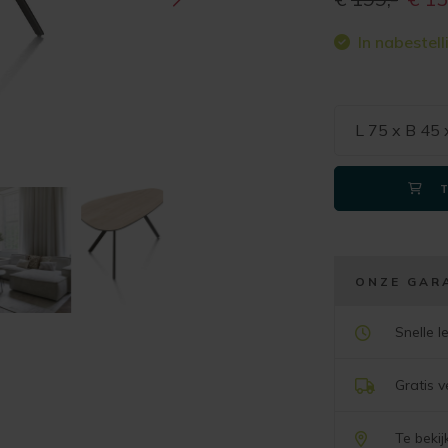
prijs
In nabestell
was:
€199,
L 75 x B 45
ONZE GAR
Snelle l
Gratis 
Te beki