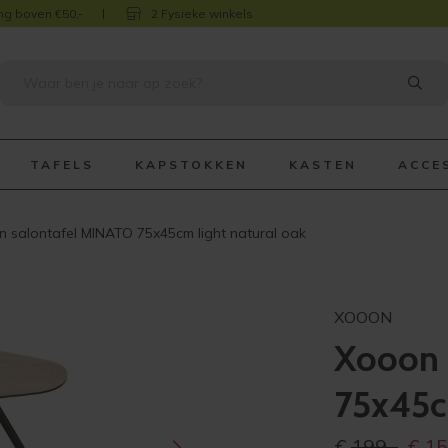
ng boven €50,-
2 Fysieke winkels
TAFELS
KAPSTOKKEN
KASTEN
ACCE
 salontafel MINATO 75x45cm light natural oak
XOOON
Xooon 
75x45cm
Oorspr
€
199,-
€
15