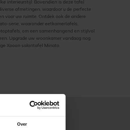
ke interieurstijl. Bovendien is deze tafel
 diverse afmetingen, waardoor u de perfecte
en voor uw ruimte. Ontdek ook de andere
ato-serie, waaronder eetkamertafels,
ptoptafels, om een samenhangend en stijlvol
reëren. Upgrade uw woonkamer vandaag nog
ige Xooon salontafel Minato.
Over