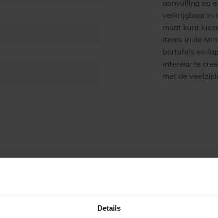
aanvulling op el
verkrijgbaar in
maat kunt kiez
items in de Min
bartafels en la
interieur te c
met de veelzijd
Details