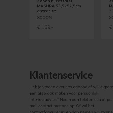
Xooon bijzettafel
X
MASURA 53,5×52,5cm
M
antraciet
2
XOOON
X
€
169,-
€
Klantenservice
Heb je vragen over ons aanbod of wil je graa
een afspraak maken voor persoonlijk
interieuradvies? Neem dan telefonisch of per
mail contact met ons op. Of vul het
contactformulier in, en dan nemen wij zo sne