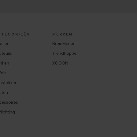
ATEGORIEËN
MERKEN
oelen
BreinMeubels
uteuils
Trendhopper
nken
XOOON
fels
pstokken
sten
cessoires
lichting