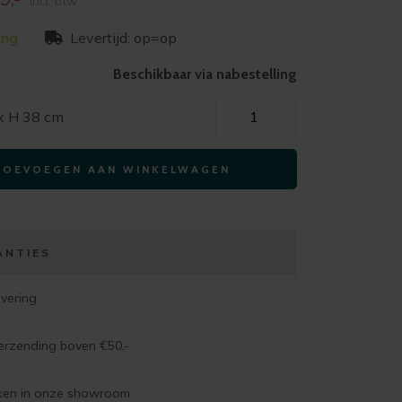
incl. btw
prijs
ing
Levertijd: op=op
is:
-
€159,-
Beschikbaar via nabestelling
Xooon
 x H 38 cm
salontafel
MINATO
TOEVOEGEN AAN WINKELWAGEN
75x45cm
light
natural
oak
ANTIES
aantal
evering
verzending boven €50,-
jken in onze showroom