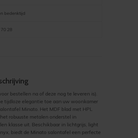
n bedenktijd
 70 28
chrijving
or bestellen na of deze nog te leveren is).
je tijdloze elegantie toe aan uw woonkamer
alontafel Minato. Het MDF blad met HPL
het robuuste metalen onderstel in
len klasse uit. Beschikbaar in lichtgrijs, light
onyx, biedt de Minato salontafel een perfecte