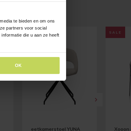
 media te bieden en om ons
ze partners voor social
SALE
nformatie die u aan ze heeft
OK
eetkamerstoel YUNA
Xooon 