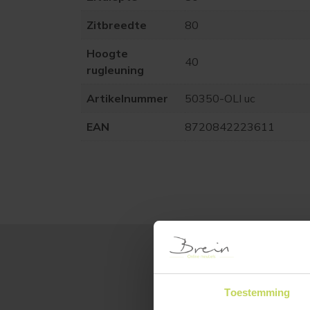
Zitbreedte
80
Hoogte
40
rugleuning
Artikelnummer
50350-OLI uc
EAN
8720842223611
Toestemming