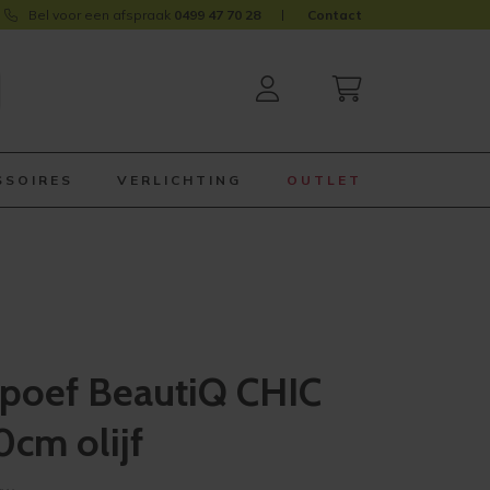
Bel voor een afspraak
0499 47 70 28
Contact
SSOIRES
VERLICHTING
OUTLET
poef BeautiQ CHIC
0cm olijf