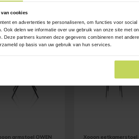
 van cookies
ent en advertenties te personaliseren, om functies voor social
. Ook delen we informatie over uw gebruik van onze site met on
E
SALE
e. Deze partners kunnen deze gegevens combineren met andere i
erzameld op basis van uw gebruik van hun services.
ooon armstoel OWEN
Xooon eetkamerstoel