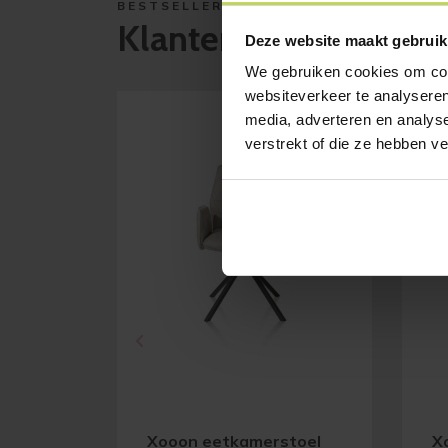
BESTSELLERS
Klanten bekeken ook
Deze website maakt gebruik
We gebruiken cookies om cont
websiteverkeer te analyseren
SAL
media, adverteren en analys
verstrekt of die ze hebben v
Xooon eetkamerstoel
X