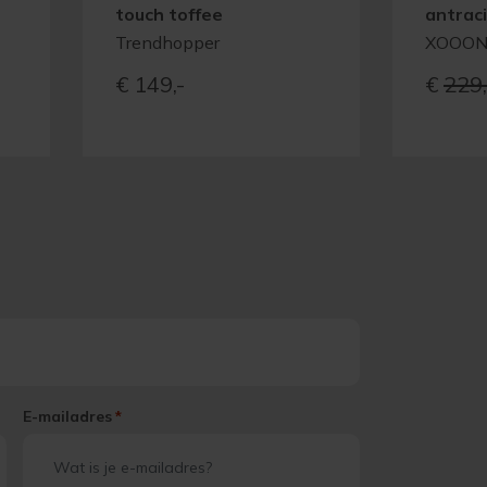
touch toffee
antrac
Trendhopper
XOOO
e
ge
€
149,-
€
229,
-
E-mailadres
*