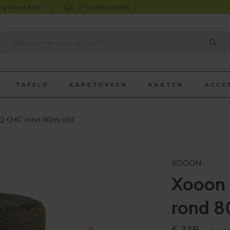
ng boven €50,-
2 Fysieke winkels
TAFELS
KAPSTOKKEN
KASTEN
ACCE
 CHIC rond 80cm olijf
XOOON
Xooon 
rond 8
€
349,-