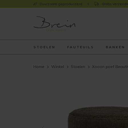
Duurzaam geproduceerd
Gratis verzendi
STOELEN
FAUTEUILS
BANKEN
Home
Winkel
Stoelen
Xooon poef BeautiQ