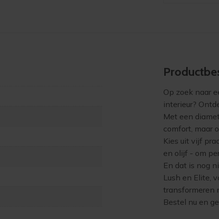
Product­bes
Op zoek naar ee
interieur? Ontd
Met een diamet
comfort, maar o
Kies uit vijf pr
en olijf - om pe
En dat is nog n
Lush en Elite, 
transformeren 
Bestel nu en ge