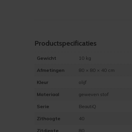
Product­specificaties
Gewicht
10 kg
Afmetingen
80 × 80 × 40 cm
Kleur
olijf
Materiaal
geweven stof
Serie
BeautiQ
Zithoogte
40
Zitdiepte
80