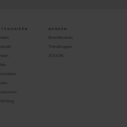
ATEGORIEËN
MERKEN
oelen
BreinMeubels
uteuils
Trendhopper
nken
XOOON
fels
pstokken
sten
cessoires
lichting