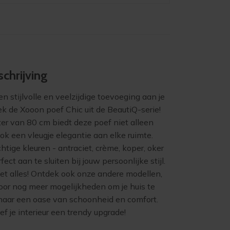
chrijving
n stijlvolle en veelzijdige toevoeging aan je
ek de Xooon poef Chic uit de BeautiQ-serie!
er van 80 cm biedt deze poef niet alleen
ok een vleugje elegantie aan elke ruimte.
achtige kleuren - antraciet, crème, koper, oker
rfect aan te sluiten bij jouw persoonlijke stijl.
iet alles! Ontdek ook onze andere modellen,
voor nog meer mogelijkheden om je huis te
naar een oase van schoonheid en comfort.
ef je interieur een trendy upgrade!