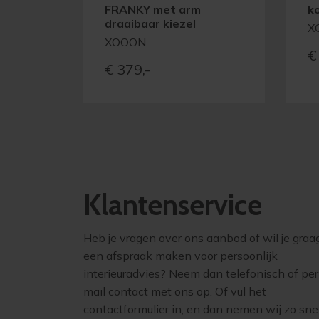
FRANKY met arm
k
draaibaar kiezel
X
XOOON
€
€
379,-
Klantenservice
Heb je vragen over ons aanbod of wil je graa
een afspraak maken voor persoonlijk
interieuradvies? Neem dan telefonisch of per
mail contact met ons op. Of vul het
contactformulier in, en dan nemen wij zo sne