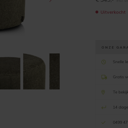
incl. 
Uitverkocht
ONZE GAR
Snelle l
Gratis 
Te beki
14 dage
0499 47