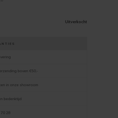
btw
Uitverkocht
ANTIES
evering
verzending boven €50,-
jken in onze showroom
n bedenktijd
 70 28