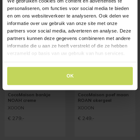
We gebruiken cookies om content en advertenties te
personaliseren, om functies voor social media te bieden
BESTSELLERS
en om ons websiteverkeer te analyseren. Ook delen we
Klanten bekeken ook
informatie over uw gebruik van onze site met onze
partners voor social media, adverteren en analyse. Deze
partners kunnen deze gegevens combineren met andere
informatie die u aan ze heeft verstrekt of die ze hebben
verzameld op basis van uw gebruik van hun services.
OK
CocoMaison bankje
CocoMaison poef maan
NOAH creme
ROAN okergeel
XOOON
XOOON
€
279,-
€
249,-