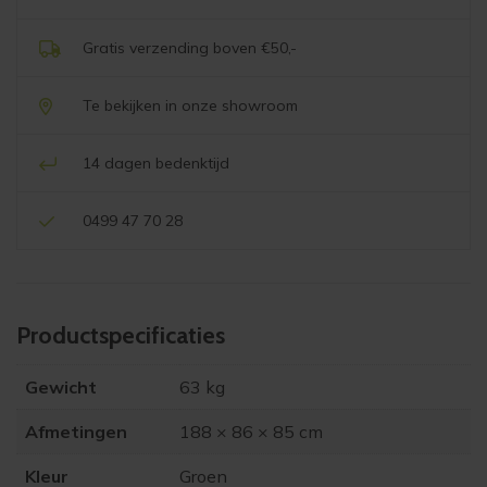
vada
salie
Gratis verzending boven €50,-
groen
aantal
Te bekijken in onze showroom
14 dagen bedenktijd
0499 47 70 28
Product­specificaties
Gewicht
63 kg
Afmetingen
188 × 86 × 85 cm
Kleur
Groen