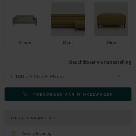
Groen
Oker
Oker
Beschikbaar via nabestelling
Xooon
L 188 x B 86 x H 85 cm
FISKARDO
bank
TOEVOEGEN AAN WINKELWAGEN
2,5-
zits
met
pocketvullin
ONZE GARANTIES
en
designpoot
Snelle levering