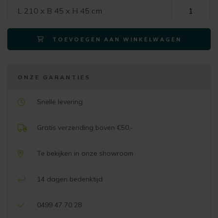
Xooon
L 210 x B 45 x H 45 cm
ELEMENTS
lowboard
TOEVOEGEN AAN WINKELWAGEN
210
cm
-
hang
ONZE GARANTIES
+
2-
Snelle levering
deuren
+
Gratis verzending boven €50,-
klep
+
Te bekijken in onze showroom
3
niches
14 dagen bedenktijd
+
led,
0499 47 70 28
onyx