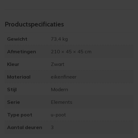
aantal
Product­specificaties
Gewicht
73,4 kg
Afmetingen
210 × 45 × 45 cm
Kleur
Zwart
Materiaal
eikenfineer
Stijl
Modern
Serie
Elements
Type poot
u-poot
Aantal deuren
3