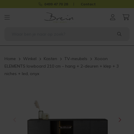
0499 47 70 28
Contact
Home
Winkel
Kasten
TV-meubels
Xooon
ELEMENTS lowboard 210 cm – hang + 2-deuren + klep + 3
niches + led, onyx