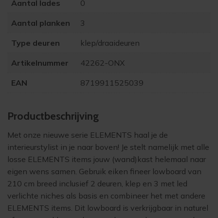
Aantal lades
0
Aantal planken
3
Type deuren
klep/draaideuren
Artikelnummer
42262-ONX
EAN
8719911525039
Product­beschrijving
Met onze nieuwe serie ELEMENTS haal je de
interieurstylist in je naar boven! Je stelt namelijk met alle
losse ELEMENTS items jouw (wand)kast helemaal naar
eigen wens samen. Gebruik eiken fineer
lowboard
van
210 cm breed inclusief 2 deuren, klep en 3 met led
verlichte niches als basis en combineer het met andere
ELEMENTS items. Dit lowboard is verkrijgbaar in naturel