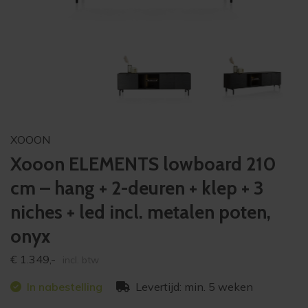
XOOON
Xooon ELEMENTS lowboard 210
cm – hang + 2-deuren + klep + 3
niches + led incl. metalen poten,
onyx
€
1.349,-
incl. btw
In nabestelling
Levertijd: min. 5 weken