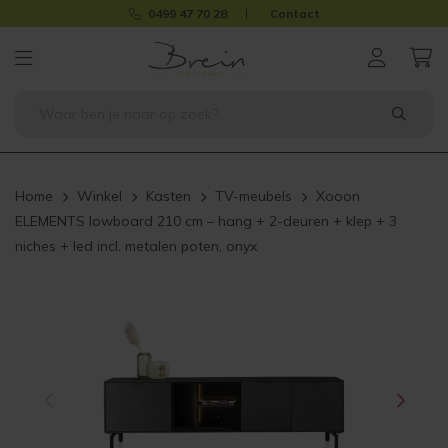
0499 47 70 28
Contact
Home
Winkel
Kasten
TV-meubels
Xooon
ELEMENTS lowboard 210 cm – hang + 2-deuren + klep + 3
niches + led incl. metalen poten, onyx