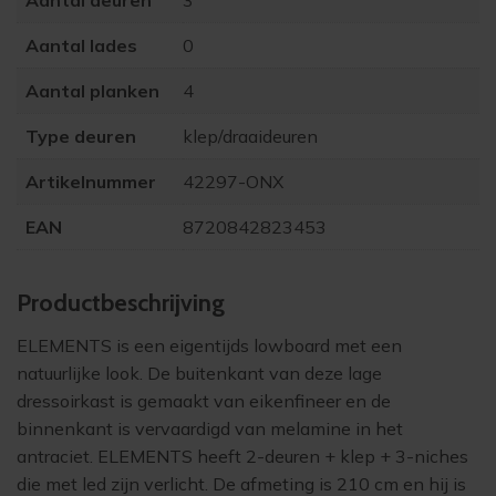
Aantal deuren
3
Aantal lades
0
Aantal planken
4
Type deuren
klep/draaideuren
Artikelnummer
42297-ONX
EAN
8720842823453
Product­beschrijving
ELEMENTS is een eigentijds
lowboard
met een
natuurlijke look. De buitenkant van deze lage
dressoirkast is gemaakt van eikenfineer en de
binnenkant is vervaardigd van melamine in het
antraciet. ELEMENTS heeft 2-deuren + klep + 3-niches
die met led zijn verlicht. De afmeting is 210 cm en hij is