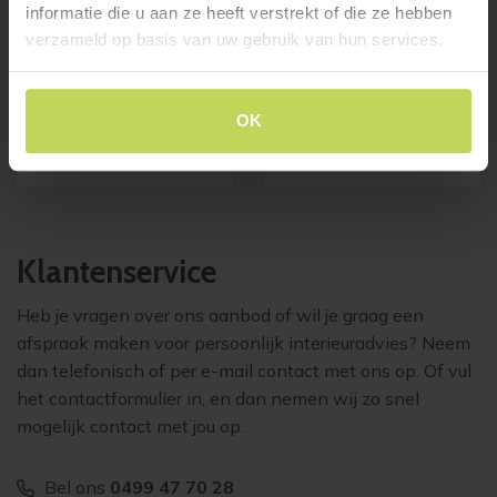
informatie die u aan ze heeft verstrekt of die ze hebben
verzameld op basis van uw gebruik van hun services.
dressoir MARONE klein
vitrinekast SEFRO
123cm incl. verlichting
Trendhopper
Trendhopper
€
1.099,-
OK
€
1.699,-
Klantenservice
Heb je vragen over ons aanbod of wil je graag een
afspraak maken voor persoonlijk interieuradvies? Neem
dan telefonisch of per e-mail contact met ons op. Of vul
het contactformulier in, en dan nemen wij zo snel
mogelijk contact met jou op.
Bel ons
0499 47 70 28