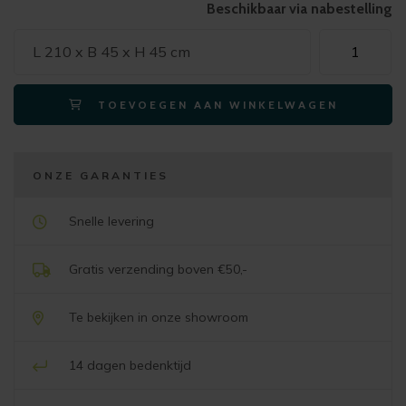
Beschikbaar via nabestelling
Xooon
L 210 x B 45 x H 45 cm
ELEMENTS
lowboard
TOEVOEGEN AAN WINKELWAGEN
210
cm
-
hang
ONZE GARANTIES
+
2-
Snelle levering
deuren
+
Gratis verzending boven €50,-
klep
+
Te bekijken in onze showroom
3
niches
14 dagen bedenktijd
+
led