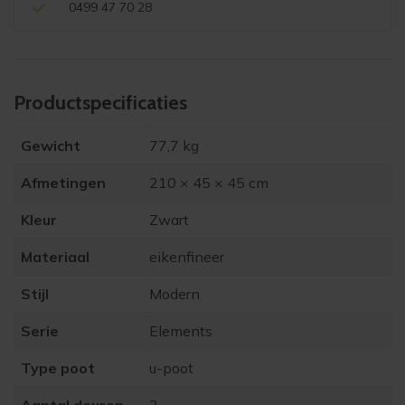
0499 47 70 28
incl.
metalen
poten,
onyx
Product­specificaties
aantal
Gewicht
77,7 kg
Afmetingen
210 × 45 × 45 cm
Kleur
Zwart
Materiaal
eikenfineer
Stijl
Modern
Serie
Elements
Type poot
u-poot