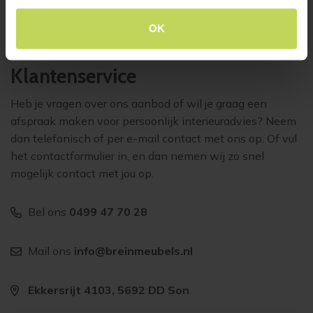
€
1.199,-
OK
Klantenservice
Heb je vragen over ons aanbod of wil je graag een
afspraak maken voor persoonlijk interieuradvies? Neem
dan telefonisch of per e-mail contact met ons op. Of vul
het contactformulier in, en dan nemen wij zo snel
mogelijk contact met jou op.
Bel ons
0499 47 70 28
Mail ons
info@breinmeubels.nl
Ekkersrijt 4103, 5692 DD Son