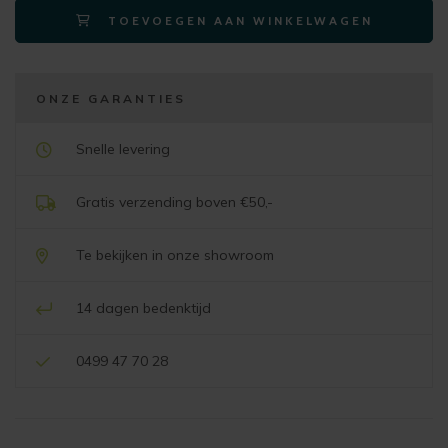
TOEVOEGEN AAN WINKELWAGEN
240
cm
-
3-
ONZE GARANTIES
deuren
+
Snelle levering
2-
laden
Gratis verzending boven €50,-
naturel
aantal
Te bekijken in onze showroom
14 dagen bedenktijd
0499 47 70 28