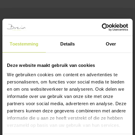
BESTSELLERS
Klanten bekeken ook
Toestemming
Details
Over
Deze website maakt gebruik van cookies
We gebruiken cookies om content en advertenties te
personaliseren, om functies voor social media te bieden
en om ons websiteverkeer te analyseren. Ook delen we
informatie over uw gebruik van onze site met onze
partners voor social media, adverteren en analyse. Deze
Xooon lowboard
Xooon dressoir
partners kunnen deze gegevens combineren met andere
ARAMON 210cm
CARVING 240cm, 5
informatie die u aan ze heeft verstrekt of die ze hebben
deuren, natural
XOOON
verzameld op basis van uw gebruik van hun services.
XOOON
€
899,-