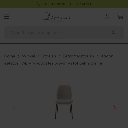
0499 47 70 28
Contact
Home
Winkel
Stoelen
Eetkamerstoelen
Xooon
eetstoel FAE – 4-poot steelbrown – stof bellini creme