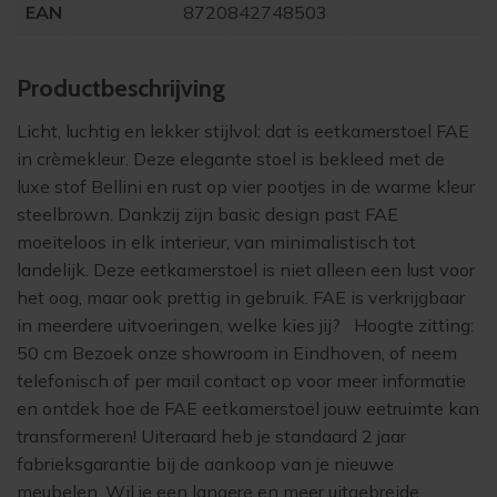
EAN
8720842748503
Product­beschrijving
Licht, luchtig en lekker stijlvol: dat is eetkamerstoel FAE
in crèmekleur. Deze elegante stoel is bekleed met de
luxe stof Bellini en rust op vier pootjes in de warme kleur
steelbrown. Dankzij zijn basic design past FAE
moeiteloos in elk interieur, van minimalistisch tot
landelijk. Deze eetkamerstoel is niet alleen een lust voor
het oog, maar ook prettig in gebruik. FAE is verkrijgbaar
in meerdere uitvoeringen, welke kies jij? Hoogte zitting:
50 cm Bezoek onze showroom in Eindhoven, of neem
telefonisch of per mail contact op voor meer informatie
en ontdek hoe de FAE eetkamerstoel jouw eetruimte kan
transformeren! Uiteraard heb je standaard 2 jaar
fabrieksgarantie bij de aankoop van je nieuwe
meubelen. Wil je een langere en meer uitgebreide