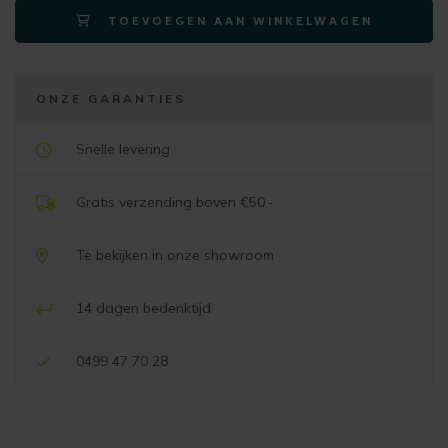
TOEVOEGEN AAN WINKELWAGEN
-
4-
poot
steelbrown
ONZE GARANTIES
–
stof
Snelle levering
bellini
creme
Gratis verzending boven €50,-
aantal
Te bekijken in onze showroom
14 dagen bedenktijd
0499 47 70 28