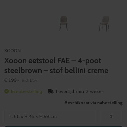
XOOON
Xooon eetstoel FAE – 4-poot
steelbrown – stof bellini creme
€
199,-
incl. btw
In nabestelling
Levertijd: min. 3 weken
Beschikbaar via nabestelling
Xooon
L 65 x B 46 x H 88 cm
eetstoel
FAE