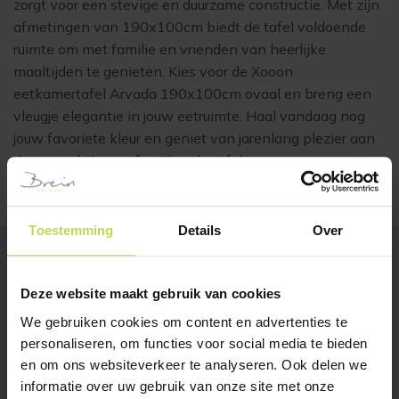
zorgt voor een stevige en duurzame constructie. Met zijn
afmetingen van 190x100cm biedt de tafel voldoende
ruimte om met familie en vrienden van heerlijke
maaltijden te genieten. Kies voor de Xooon
eetkamertafel Arvada 190x100cm ovaal en breng een
vleugje elegantie in jouw eetruimte. Haal vandaag nog
jouw favoriete kleur en geniet van jarenlang plezier aan
deze prachtige en functionele tafel.
Toestemming
Details
Over
BESTSELLERS
Deze website maakt gebruik van cookies
Klanten bekeken ook
We gebruiken cookies om content en advertenties te
personaliseren, om functies voor social media te bieden
en om ons websiteverkeer te analyseren. Ook delen we
informatie over uw gebruik van onze site met onze