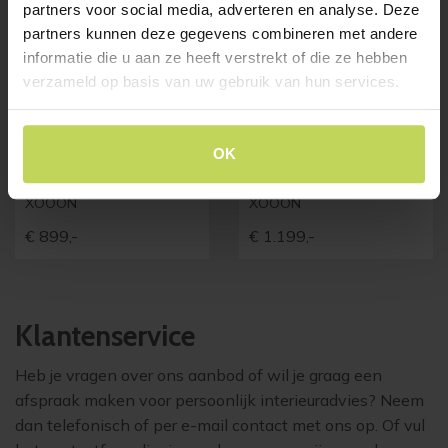
partners voor social media, adverteren en analyse. Deze
partners kunnen deze gegevens combineren met andere
informatie die u aan ze heeft verstrekt of die ze hebben
verzameld op basis van uw gebruik van hun services.
Xooon eetkamertafel
Xooon eetkamertafel
OK
MASURA ovaal
MASURA ovaal
150x105cm eiken
200x105cm eiken
XOOON
XOOON
€
899,-
€
1.199,-
Klantenservice
Heb je vragen over ons aanbod of wil je graag een
afspraak maken voor persoonlijk interieuradvies? Neem
dan telefonisch of per e-mail contact met ons op. Of vul