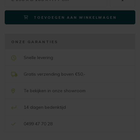
eetkamertafe
ARVADA
TOEVOEGEN AAN WINKELWAGEN
ovaal
190x100cm
onyx
(centrale
ONZE GARANTIES
poot
nebbia)
Snelle levering
aantal
Gratis verzending boven €50,-
Te bekijken in onze showroom
14 dagen bedenktijd
0499 47 70 28