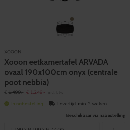
XOOON
Xooon eetkamertafel ARVADA
ovaal 190x100cm onyx (centrale
poot nebbia)
Oorspronkelijke
Huidige
€
1.499,-
€
1.249,-
incl. btw
prijs
prijs
In nabestelling
Levertijd: min. 3 weken
was:
is:
€1.499,-
€1.249,-
Beschikbaar via nabestelling
Xooon
L 190 x B 100 x H 77 cm