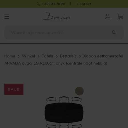
0499 47 70 28
Contact
Home
Winkel
Tafels
Eettafels
Xooon eetkamertafel
ARVADA ovaal 190x100cm onyx (centrale poot nebbia)
SALE