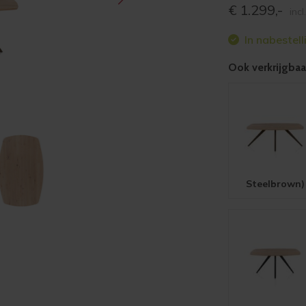
€
1.299,-
incl
In nabestell
Ook verkrijgbaar
Steelbrown)