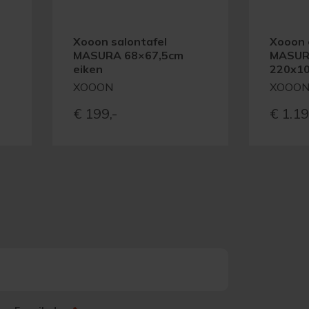
Xooon salontafel
Xooon 
MASURA 68×67,5cm
MASURA
eiken
220x10
XOOON
XOOO
€
199,-
€
1.19