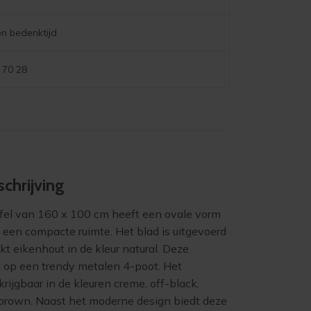
n bedenktijd
 70 28
chrijving
el van 160 x 100 cm heeft een ovale vorm
 een compacte ruimte. Het blad is uitgevoerd
akt eikenhout in de kleur natural. Deze
t op een trendy metalen 4-poot. Het
krijgbaar in de kleuren creme, off-black,
elbrown. Naast het moderne design biedt deze