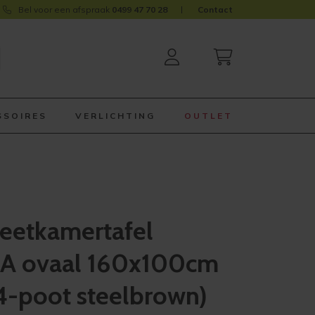
Bel voor een afspraak
0499 47 70 28
Contact
SSOIRES
VERLICHTING
OUTLET
eetkamertafel
A ovaal 160x100cm
(4-poot steelbrown)