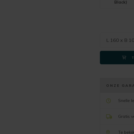
Black)
L 160 x B 1
ONZE GAR
Snelle l
Gratis 
Te beki