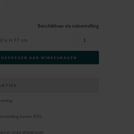
Beschikbaar via nabestelling
Xooon
00 x H 77 cm
eetkamertafel
ARVADA
TOEVOEGEN AAN WINKELWAGEN
ovaal
160x100cm
eiken
(4-
ANTIES
poot
steelbrown)
evering
aantal
verzending boven €50,-
jken in onze showroom