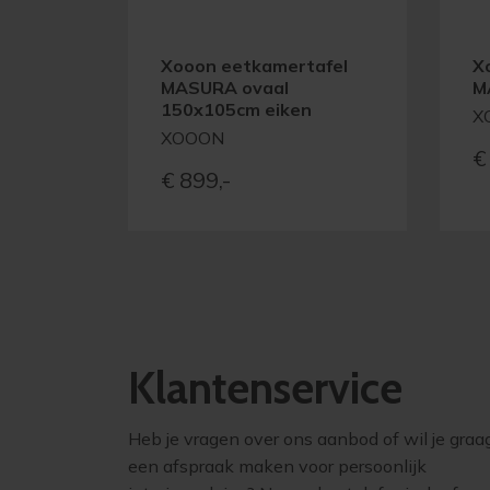
Xooon eetkamertafel
X
MASURA ovaal
M
150x105cm eiken
X
XOOON
€
€
899,-
Klantenservice
Heb je vragen over ons aanbod of wil je graa
een afspraak maken voor persoonlijk