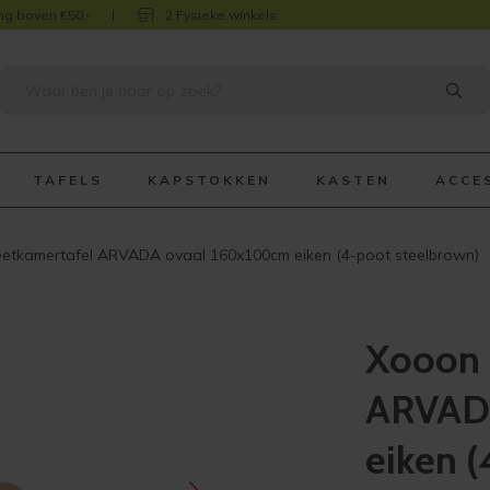
ng boven €50,-
2 Fysieke winkels
TAFELS
KAPSTOKKEN
KASTEN
ACCE
etkamertafel ARVADA ovaal 160x100cm eiken (4-poot steelbrown)
Xooon 
ARVAD
eiken 