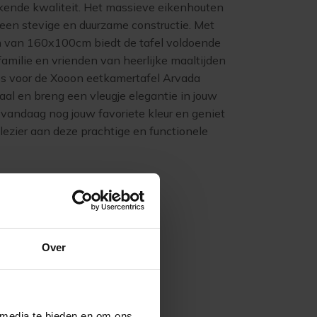
ekende kwaliteit. Het massieve eikenhouten
 een stevige en duurzame constructie. Met
n van 160x100cm biedt de tafel voldoende
amilie en vrienden van heerlijke maaltijden
ies voor de Xooon eetkamertafel Arvada
l en breng een vleugje elegantie in jouw
 vandaag nog jouw favoriete kleur en geniet
lezier aan deze prachtige en functionele
Over
 media te bieden en om ons