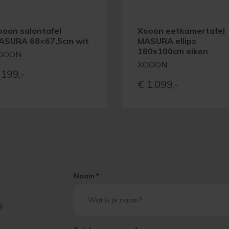
ooon salontafel
Xooon eetkamertafel
ASURA 68×67,5cm wit
MASURA ellips
180x100cm eiken
OOON
XOOON
199,-
€
1.099,-
Naam
*
g