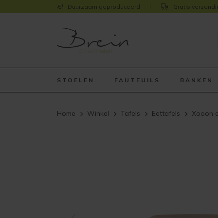
Duurzaam geproduceerd
Gratis verzendi
STOELEN
FAUTEUILS
BANKEN
Home
Winkel
Tafels
Eettafels
Xooon e