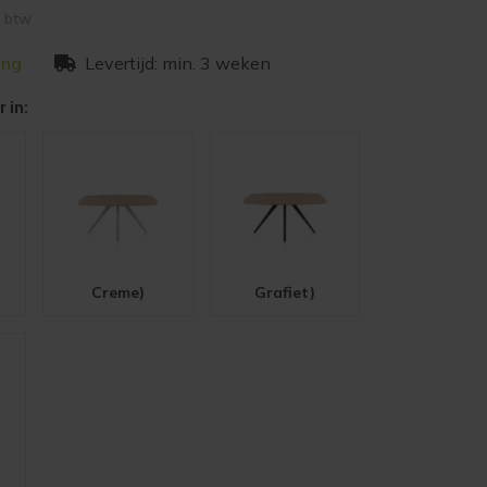
. btw
ing
Levertijd: min. 3 weken
 in:
Creme)
Grafiet)