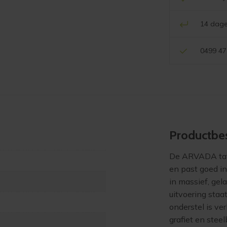
14 dage
0499 47
Product­bes
De ARVADA taf
en past goed in
in massief, gel
uitvoering staa
onderstel is ver
grafiet en ste