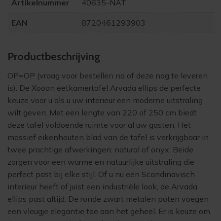
Artikelnummer
40635-NAT
EAN
8720461293903
Product­beschrijving
OP=OP (vraag voor bestellen na of deze nog te leveren
is). De
Xooon eetkamertafel Arvada ellips
de perfecte
keuze voor u als u uw interieur een moderne uitstraling
wilt geven. Met een lengte van 220 of 250 cm biedt
deze tafel voldoende ruimte voor al uw gasten. Het
massief eikenhouten blad van de tafel is verkrijgbaar in
twee prachtige afwerkingen: natural of onyx. Beide
zorgen voor een warme en natuurlijke uitstraling die
perfect past bij elke stijl. Of u nu een Scandinavisch
interieur heeft of juist een industriële look, de Arvada
ellips past altijd. De ronde zwart metalen poten voegen
een vleugje elegantie toe aan het geheel. Er is keuze om