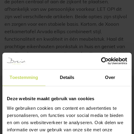
de poten centraal of aan de zijkant te plaatsen,
afhankelijk van uw persoonlijke voorkeur. LET OP! dit
zijn wel verschillende artikelen. Beide opties zijn stijlvol
en zorgen voor een stabiele basis. Kortom, de Xooon
eetkamertafel Arvada ellips combineert stijl,
functionaliteit en kwaliteit in één meubelstuk. Haal dit
prachtige eikenhouten pronkstuk in huis en geniet van
gezellige diners en samenzijn met familie en vrienden.
Toestemming
Details
Over
BESTSELLERS
Deze website maakt gebruik van cookies
Klanten bekeken ook
We gebruiken cookies om content en advertenties te
personaliseren, om functies voor social media te bieden
en om ons websiteverkeer te analyseren. Ook delen we
informatie over uw gebruik van onze site met onze