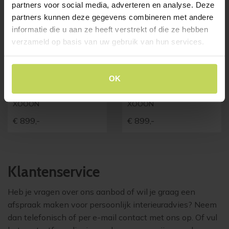
partners voor social media, adverteren en analyse. Deze
partners kunnen deze gegevens combineren met andere
informatie die u aan ze heeft verstrekt of die ze hebben
verzameld op basis van uw gebruik van hun services.
Xooon eetkamertafel
Xooon eetkamertafel
OK
MASURA ovaal
MASURA ovaal
150x105cm wit
150x105cm antraciet
XOOON
XOOON
€
899,-
€
899,-
Klantenservice
Heb je vragen over ons aanbod of wil je graag een
afspraak maken voor persoonlijk interieuradvies? Neem
dan telefonisch of per e-mail contact met ons op. Of vul