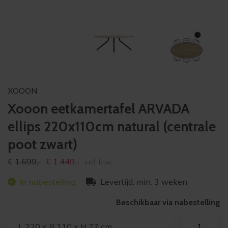
XOOON
Xooon eetkamertafel ARVADA
ellips 220x110cm natural (centrale
poot zwart)
Oorspronkelijke
Huidige
€
1.699,-
€
1.449,-
incl. btw
prijs
prijs
In nabestelling
Levertijd: min. 3 weken
was:
is:
€1.699,-
€1.449,-
Beschikbaar via nabestelling
Xooon
L 220 x B 110 x H 77 cm