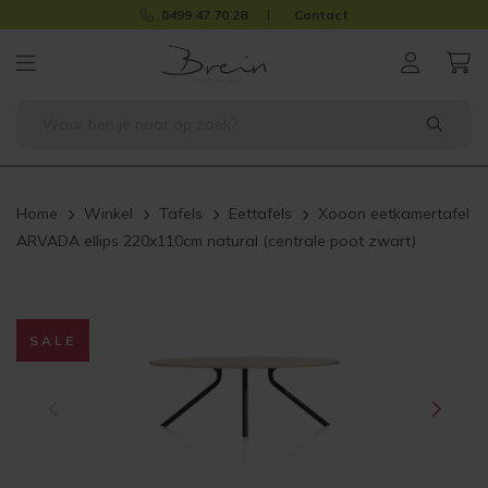
0499 47 70 28
Contact
Home
Winkel
Tafels
Eettafels
Xooon eetkamertafel
ARVADA ellips 220x110cm natural (centrale poot zwart)
SALE