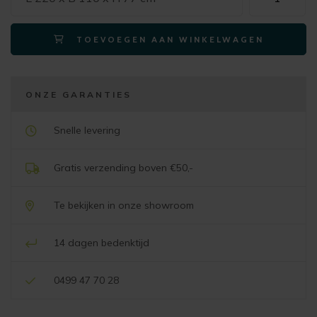
eetkamertafe
ARVADA
TOEVOEGEN AAN WINKELWAGEN
ellips
220x110cm
natural
(centrale
ONZE GARANTIES
poot
zwart)
Snelle levering
aantal
Gratis verzending boven €50,-
Te bekijken in onze showroom
14 dagen bedenktijd
0499 47 70 28