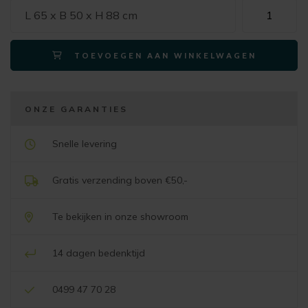
Xooon
L 65 x B 50 x H 88 cm
eetkamersto
MATS
TOEVOEGEN AAN WINKELWAGEN
-
draaibaar
frame
steelbrown
ONZE GARANTIES
4-
poot
Snelle levering
–
stof
Gratis verzending boven €50,-
luton
creme
Te bekijken in onze showroom
aantal
14 dagen bedenktijd
0499 47 70 28