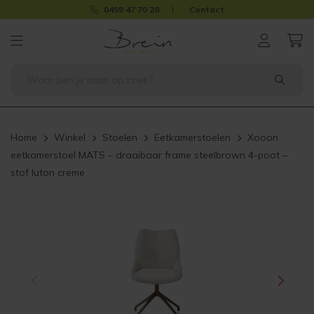
0499 47 70 28
Contact
Home
Winkel
Stoelen
Eetkamerstoelen
Xooon
eetkamerstoel MATS – draaibaar frame steelbrown 4-poot –
stof luton creme