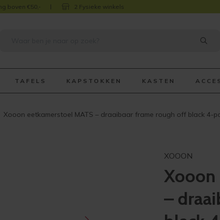
ng boven €50,-
2 Fysieke winkels
TAFELS
KAPSTOKKEN
KASTEN
ACCE
Xooon eetkamerstoel MATS – draaibaar frame rough off black 4-poo
XOOON
Xooon 
– draai