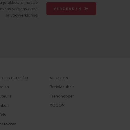
ga je akkoord met de
gevens volgens onze
VERZENDEN
privacyverklaring
ATEGORIEËN
MERKEN
oelen
BreinMeubels
uteuils
Trendhopper
nken
XOOON
fels
pstokken