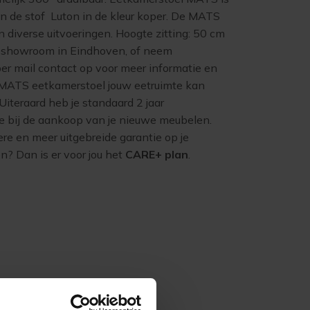
n de stof Luton in de kleur koper. De MATS
in diverse uitvoeringen. Hoogte zitting: 50 cm
howroom in Eindhoven, of neem
per mail contact op voor meer informatie en
MATS eetkamerstoel jouw eetruimte kan
Uiteraard heb je standaard 2 jaar
ie bij de aankoop van je nieuwe meubelen.
ere en meer uitgebreide garantie op je
? Dan is er voor jou het
CARE+ plan
.