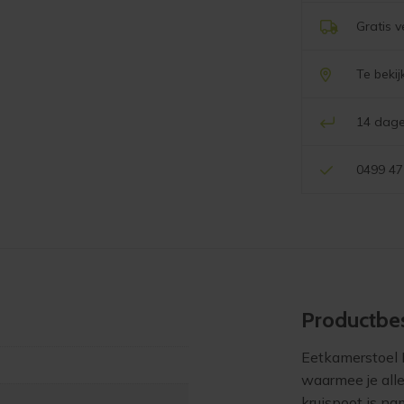
Gratis 
Te beki
14 dage
0499 47
Product­bes
Eetkamerstoel M
waarmee je alle
kruispoot is na