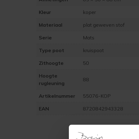
Kleur
koper
Materiaal
plat geweven stof
Serie
Mats
Type poot
kruispoot
Zithoogte
50
Hoogte
88
rugleuning
Artikelnummer
55076-KOP
EAN
8720842943328