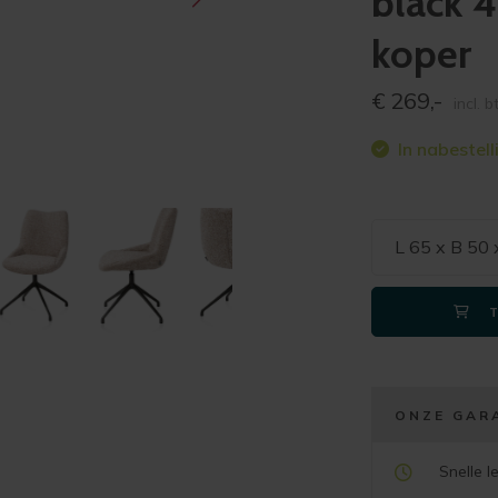
black 4
koper
€
269,-
incl. 
In nabestell
L 65 x B 50
ONZE GAR
Snelle l