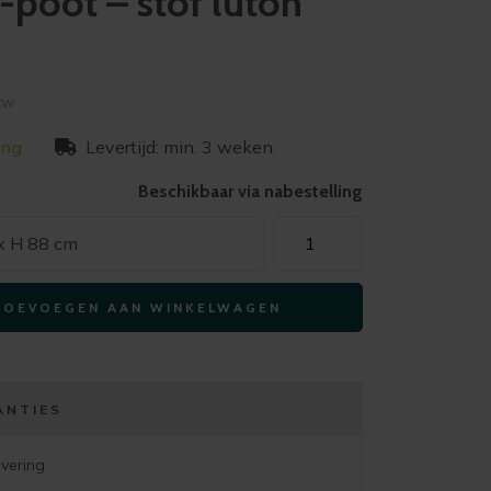
-poot – stof luton
btw
ing
Levertijd: min. 3 weken
Beschikbaar via nabestelling
Xooon
 x H 88 cm
eetkamerstoel
MATS
TOEVOEGEN AAN WINKELWAGEN
-
draaibaar
frame
rough
ANTIES
off
black
evering
4-