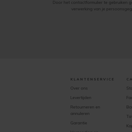
Door het contactformulier te gebruiken 
verwerking van je persoonsge
KLANTENSERVICE
C
Over ons
St
Levertijden
Fa
Retourneren en
Ba
annuleren
Ta
Garantie
Ka