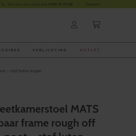
Bel voor een afspraak
0499 47 70 28
Contact
SSOIRES
VERLICHTING
OUTLET
t – stof luton koper
eetkamerstoel MATS
baar frame rough off