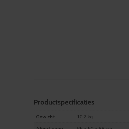
Product­specificaties
Gewicht
10,2 kg
Afmetingen
65 × 50 × 88 cm