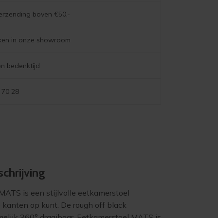
poot
verzending boven €50,-
–
stof
jken in onze showroom
luton
koper
aantal
n bedenktijd
 70 28
chrijving
ATS is een stijlvolle eetkamerstoel
 kanten op kunt. De rough off black
melijk 360° draaibaar. Eetkamerstoel MATS is