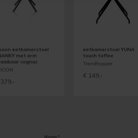
ooon eetkamerstoel
eetkamerstoel YUNA
RANKY met arm
touch toffee
raaibaar cognac
Trendhopper
OOON
€
149,-
379,-
Naam
*