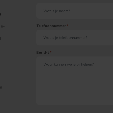
g
 e-
Telefoonnummer
*
l
Bericht
*
on