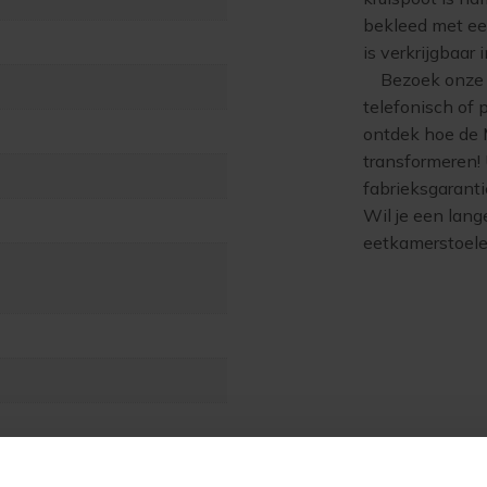
bekleed met ee
is verkrijgbaar 
Bezoek onze s
telefonisch of 
ontdek hoe de 
transformeren! 
fabrieksgarant
Wil je een lang
eetkamerstoelen