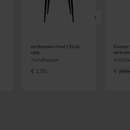
eetkamerstoel CELIA
Xooon 
clay
antrac
Trendhopper
XOOO
€
139,-
€
229,