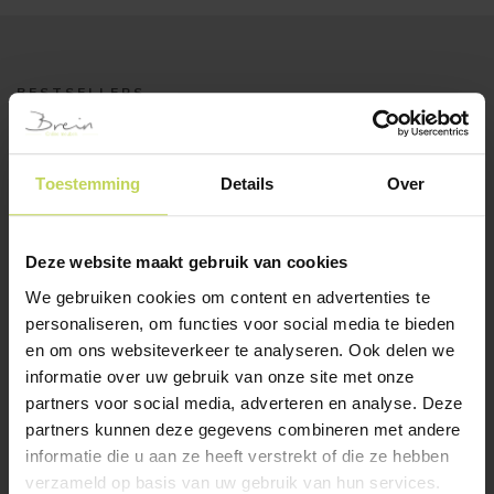
BESTSELLERS
Klanten bekeken ook
Toestemming
Details
Over
SALE
Deze website maakt gebruik van cookies
We gebruiken cookies om content en advertenties te
personaliseren, om functies voor social media te bieden
en om ons websiteverkeer te analyseren. Ook delen we
informatie over uw gebruik van onze site met onze
eetkamerstoel CELIA
Xooon armstoel NOLAN
partners voor social media, adverteren en analyse. Deze
clay
icegrey
partners kunnen deze gegevens combineren met andere
Trendhopper
XOOON
informatie die u aan ze heeft verstrekt of die ze hebben
Oorspronkelijke
Huidige
€
139,-
€
229,-
€
179,-
verzameld op basis van uw gebruik van hun services.