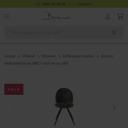
0499 47 70 28
Contact
Home
Winkel
Stoelen
Eetkamerstoelen
Xooon
eetkamerstoel AIKO stof enzo olijf
SALE