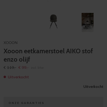
XOOON
Xooon eetkamerstoel AIKO stof
enzo olijf
Oorspronkelijke
Huidige
€
119,-
€
99,-
incl. btw
prijs
prijs
Uitverkocht
was:
is:
€119,-
€99,-
Uitverkocht
ONZE GARANTIES