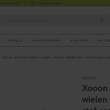
ng boven €50,-
2 Fysieke winkels
TAFELS
KAPSTOKKEN
KASTEN
ACCE
Xooon armstoel SAGE+ wielen – frame steelbrown – stof oregon b
XOOON
Xooon 
wielen