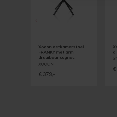
Xooon eetkamerstoel
X
FRANKY met arm
ol
draaibaar cognac
X
XOOON
€
€
379,-