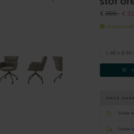
stof or
Oorspr
€
359,-
€
32
prijs
In nabestell
was:
€359,
L 66 x B 59
ONZE GAR
Snelle l
Gratis 