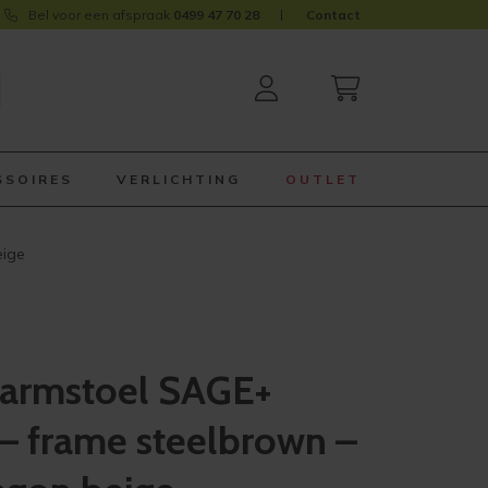
Bel voor een afspraak
0499 47 70 28
Contact
SSOIRES
VERLICHTING
OUTLET
eige
armstoel SAGE+
 – frame steelbrown –