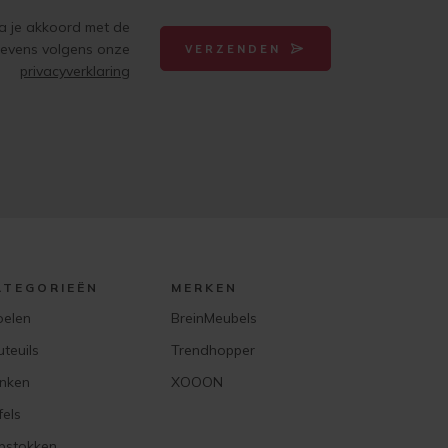
ga je akkoord met de
gevens volgens onze
VERZENDEN
privacyverklaring
ATEGORIEËN
MERKEN
oelen
BreinMeubels
uteuils
Trendhopper
nken
XOOON
fels
pstokken