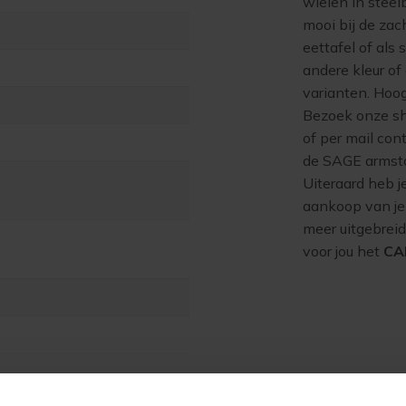
wielen in stee
mooi bij de zach
eettafel of als 
andere kleur of
varianten. Hoo
Bezoek onze sh
of per mail con
de SAGE armsto
Uiteraard heb j
aankoop van je
meer uitgebreid
voor jou het
CA