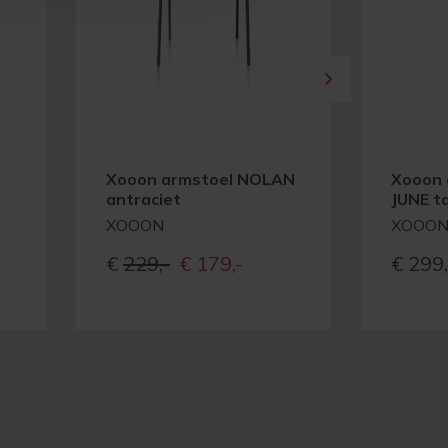
Xooon armstoel NOLAN
Xooon 
antraciet
JUNE t
XOOON
XOOO
e
ge
Oorspronkelijke
Huidige
€
229,-
€
179,-
€
299,
prijs
prijs
was:
is:
-
€229,-
€179,-