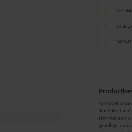
Te beki
14 dage
0499 47
Product­bes
Armstoel SAGE 
flexibiliteit i
stof met een wa
gezellige, natu