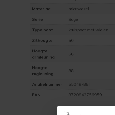
Materiaal
microvezel
Serie
Sage
Type poot
kruispoot met wielen
Zithoogte
50
Hoogte
66
armleuning
Hoogte
88
rugleuning
Artikelnummer
55049-BEI
EAN
8720842756959