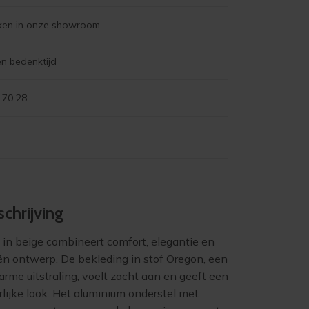
jken in onze showroom
n bedenktijd
 70 28
chrijving
in beige combineert comfort, elegantie en
n één ontwerp. De bekleding in stof Oregon, een
rme uitstraling, voelt zacht aan en geeft een
urlijke look. Het aluminium onderstel met