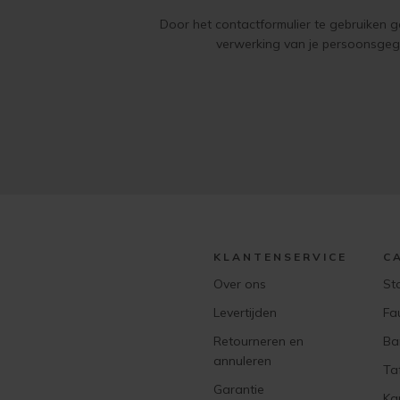
Door het contactformulier te gebruiken 
verwerking van je persoonsge
KLANTENSERVICE
C
Over ons
St
Levertijden
Fa
Retourneren en
Ba
annuleren
Ta
Garantie
Ka