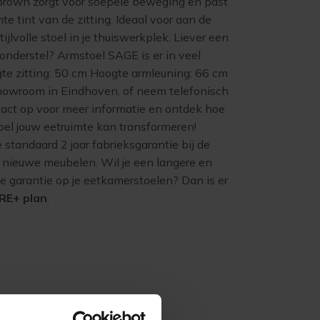
lbrown zorgt voor soepele beweging en past
te tint van de zitting. Ideaal voor aan de
stijlvolle stoel in je thuiswerkplek. Liever een
 onderstel? Armstoel SAGE is er in veel
gte zitting: 50 cm Hoogte armleuning: 66 cm
owroom in Eindhoven, of neem telefonisch
tact op voor meer informatie en ontdek hoe
el jouw eetruimte kan transformeren!
e standaard 2 jaar fabrieksgarantie bij de
 nieuwe meubelen. Wil je een langere en
e garantie op je eetkamerstoelen? Dan is er
RE+ plan
.