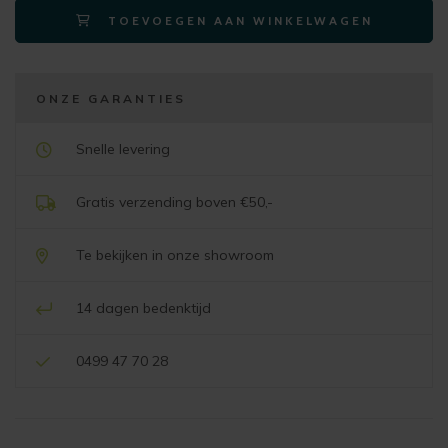
TOEVOEGEN AAN WINKELWAGEN
wielen
-
creme
–
ONZE GARANTIES
stof
luton
Snelle levering
creme
aantal
Gratis verzending boven €50,-
Te bekijken in onze showroom
14 dagen bedenktijd
0499 47 70 28