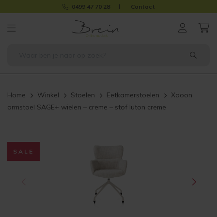
0499 47 70 28
Contact
Home
Winkel
Stoelen
Eetkamerstoelen
Xooon
armstoel SAGE+ wielen – creme – stof luton creme
SALE