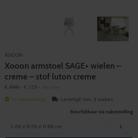
XOOON
Xooon armstoel SAGE+ wielen –
creme – stof luton creme
Oorspronkelijke
Huidige
€
359,-
€
329,-
incl. btw
prijs
prijs
In nabestelling
Levertijd: min. 3 weken
was:
is:
€359,-
€329,-
Beschikbaar via nabestelling
Xooon
L 66 x B 59 x H 88 cm
armstoel
SAGE+