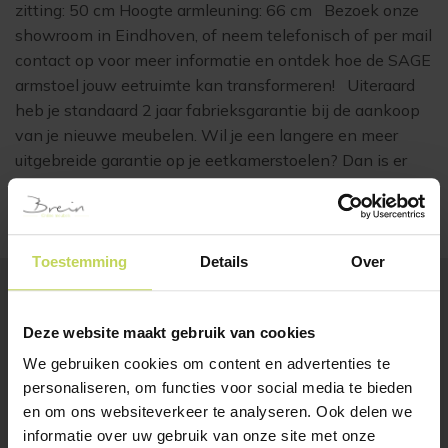
zitting: 50 cm Hoogte armleuning: 66 cm Bezoek onze
showroom in Eindhoven, of neem telefonisch of per mail
contact op voor meer informatie en ontdek hoe de SAGE
armstoel jouw eetruimte kan transformeren! Uiteraard
heb je standaard 2 jaar fabrieksgarantie bij de aankoop
van je nieuwe meubelen. Wil je een langere en meer
uitgebreide garantie op je eetkamerstoelen? Dan is er
voor jou het
CARE+ plan
.
Toestemming
Details
Over
BESTSELLERS
Deze website maakt gebruik van cookies
Klanten bekeken ook
We gebruiken cookies om content en advertenties te
personaliseren, om functies voor social media te bieden
en om ons websiteverkeer te analyseren. Ook delen we
SALE
informatie over uw gebruik van onze site met onze