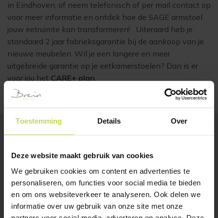
in Eindhoven, of neem telefonisch of per mail contact op
voor meer informatie en ontdek hoe de SAGE armstoel
jouw eetruimte kan transformeren! Uiteraard heb je
standaard 2 jaar fabrieksgarantie bij de aankoop van je
nieuwe meubelen. Wil je een langere en meer
uitgebreide garantie op je eetkamerstoelen? Dan is er
voor jou het
CARE+ plan
.
Toestemming
Details
Over
BESTSELLERS
Deze website maakt gebruik van cookies
Klanten bekeken ook
We gebruiken cookies om content en advertenties te
personaliseren, om functies voor social media te bieden
SALE
en om ons websiteverkeer te analyseren. Ook delen we
informatie over uw gebruik van onze site met onze
partners voor social media, adverteren en analyse. Deze