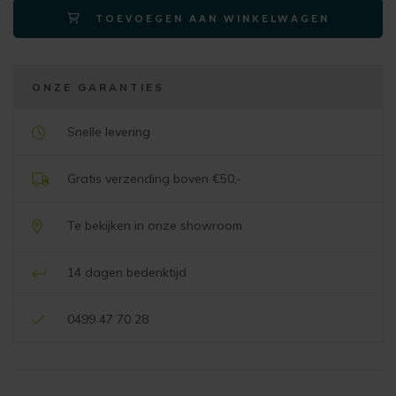
TOEVOEGEN AAN WINKELWAGEN
draaibaar
-
steelbrown
–
ONZE GARANTIES
stof
oregon
Snelle levering
beige
aantal
Gratis verzending boven €50,-
Te bekijken in onze showroom
14 dagen bedenktijd
0499 47 70 28