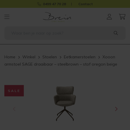
0499 47 70 28
Contact
Home
Winkel
Stoelen
Eetkamerstoelen
Xooon
armstoel SAGE draaibaar – steelbrown – stof oregon beige
SALE