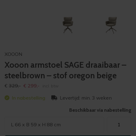
XOOON
Xooon armstoel SAGE draaibaar –
steelbrown – stof oregon beige
Oorspronkelijke
Huidige
€
329,-
€
299,-
incl. btw
prijs
prijs
In nabestelling
Levertijd: min. 3 weken
was:
is:
€329,-
€299,-
Beschikbaar via nabestelling
Xooon
L 66 x B 59 x H 88 cm
armstoel
SAGE