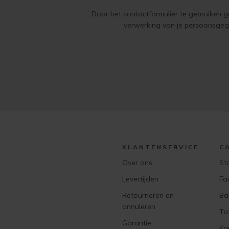
Door het contactformulier te gebruiken 
verwerking van je persoonsge
KLANTENSERVICE
C
Over ons
St
Levertijden
Fa
Retourneren en
Ba
annuleren
Ta
Garantie
Ka