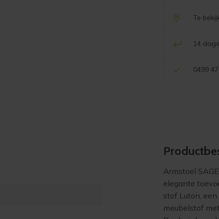
Te beki
14 dage
0499 47
Product­bes
Armstoel SAGE i
elegante toevoe
stof Luton, een
meubelstof met 