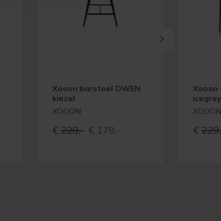
Xooon barstoel OWEN
Xooon 
kiezel
icegre
XOOON
XOOO
Oorspronkelijke
Huidige
€
229,-
€
179,-
€
229,
prijs
prijs
was:
is:
€229,-
€179,-