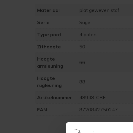
Materiaal
plat geweven stof
Serie
Sage
Type poot
4 poten
Zithoogte
50
Hoogte
66
armleuning
Hoogte
88
rugleuning
Artikelnummer
48948-CRE
EAN
8720842750247