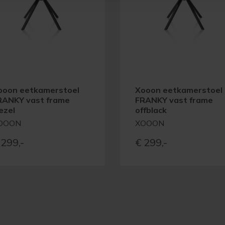
ooon eetkamerstoel
Xooon eetkamerstoel
RANKY vast frame
FRANKY vast frame
ezel
offblack
OOON
XOOON
299,-
€
299,-