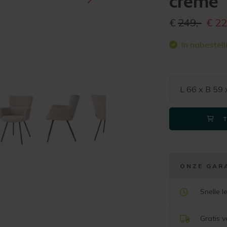
creme
Oorspr
€
249,-
€
22
prijs
In nabestell
was:
€249,
L 66 x B 59
ONZE GAR
Snelle l
Gratis 