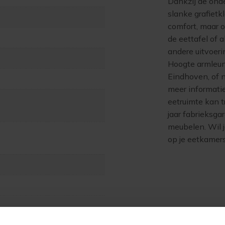
Dankzij de ond
slanke grafietk
comfort, maar o
de eettafel of a
andere uitvoer
Hoogte armleu
Eindhoven, of n
meer informati
eetruimte kan 
jaar fabrieksga
meubelen. Wil j
op je eetkamers