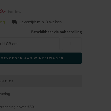
onkelijke
Huidige
9,-
incl. btw
prijs
ing
Levertijd: min. 3 weken
is:
-
€229,-
Beschikbaar via nabestelling
Xooon
 x H 88 cm
armstoel
SAGE-
TOEVOEGEN AAN WINKELWAGEN
4-
poot
grafiet
–
ANTIES
stof
luton
evering
creme
aantal
verzending boven €50,-