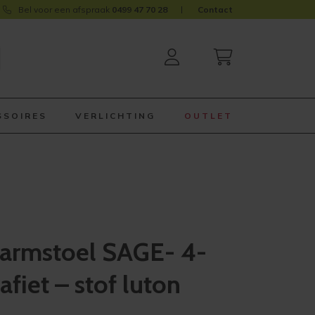
Bel voor een afspraak
0499 47 70 28
Contact
SSOIRES
VERLICHTING
OUTLET
armstoel SAGE- 4-
afiet – stof luton