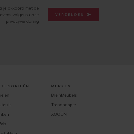
ga je akkoord met de
gevens volgens onze
VERZENDEN
privacyverklaring
ATEGORIEËN
MERKEN
oelen
BreinMeubels
uteuils
Trendhopper
nken
XOOON
fels
pstokken