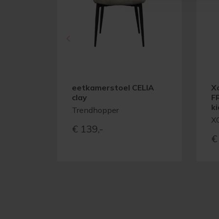
eetkamerstoel CELIA
X
clay
F
ki
Trendhopper
X
€
139,-
€