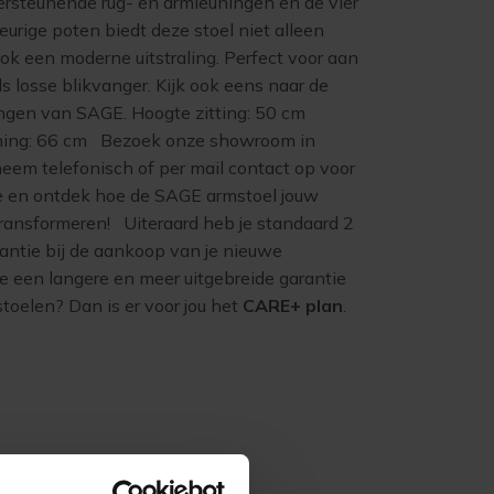
ersteunende rug- en armleuningen en de vier
leurige poten biedt deze stoel niet alleen
ok een moderne uitstraling. Perfect voor aan
ls losse blikvanger. Kijk ook eens naar de
ingen van SAGE. Hoogte zitting: 50 cm
ning: 66 cm Bezoek onze showroom in
eem telefonisch of per mail contact op voor
e en ontdek hoe de SAGE armstoel jouw
transformeren! Uiteraard heb je standaard 2
rantie bij de aankoop van je nieuwe
e een langere en meer uitgebreide garantie
toelen? Dan is er voor jou het
CARE+ plan
.