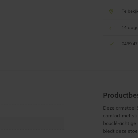
Te beki
14 dage
0499 47
Product­bes
Deze armstoel 
comfort met sti
bouclé‑achtige 
biedt deze stoe