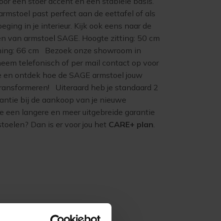
or een stoer accent en een stabiele basis.
mstoel past perfect aan de eettafel of als
eging in je interieur. Kijk ook eens naar de
en van armstoel SAGE. Hoogte zitting: 50 cm
ning: 66 cm Bezoek onze showroom in
eem telefonisch of per mail contact op voor
e en ontdek hoe de SAGE armstoel jouw
transformeren! Uiteraard heb je standaard 2
rantie bij de aankoop van je nieuwe
e een langere en meer uitgebreide garantie
toelen? Dan is er voor jou het
CARE+ plan
.