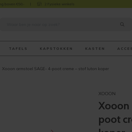
ng boven €50,-
2 Fysieke winkels
TAFELS
KAPSTOKKEN
KASTEN
ACCE
Xooon armstoel SAGE- 4-poot creme – stof luton koper
XOOON
Xooon 
poot cr