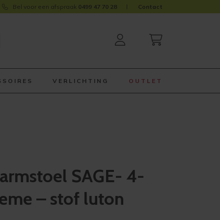
Bel voor een afspraak
0499 47 70 28
Contact
SSOIRES
VERLICHTING
OUTLET
armstoel SAGE- 4-
eme – stof luton