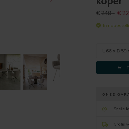
koper
Oorspr
€
249,-
€
22
prijs
In nabestell
was:
€249,
L 66 x B 59
ONZE GAR
Snelle l
Gratis 