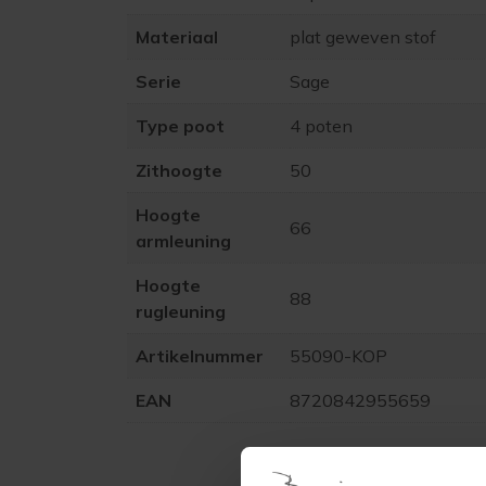
Materiaal
plat geweven stof
Serie
Sage
Type poot
4 poten
Zithoogte
50
Hoogte
66
armleuning
Hoogte
88
rugleuning
Artikelnummer
55090-KOP
EAN
8720842955659