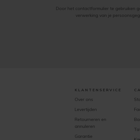
Door het contactformulier te gebruiken 
verwerking van je persoonsge
KLANTENSERVICE
C
Over ons
St
Levertijden
Fa
Retourneren en
Ba
annuleren
Ta
Garantie
Ka