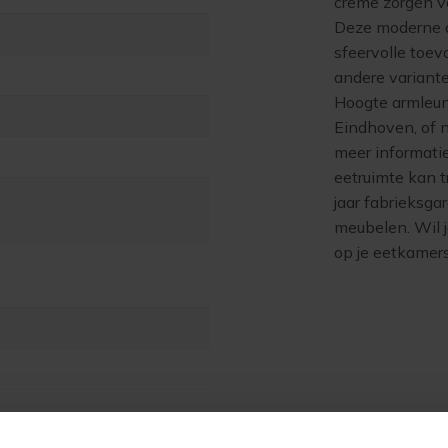
creme zorgen vo
Deze moderne ar
sfeervolle toevo
andere variant
Hoogte armleu
Eindhoven, of n
meer informati
eetruimte kan 
jaar fabrieksga
meubelen. Wil j
op je eetkamers