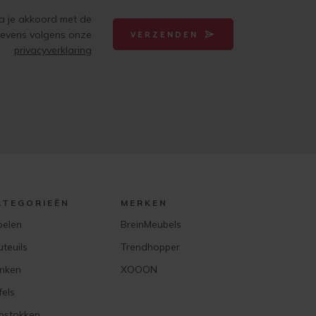
ga je akkoord met de
gevens volgens onze
VERZENDEN
privacyverklaring
ATEGORIEËN
MERKEN
oelen
BreinMeubels
uteuils
Trendhopper
nken
XOOON
fels
pstokken