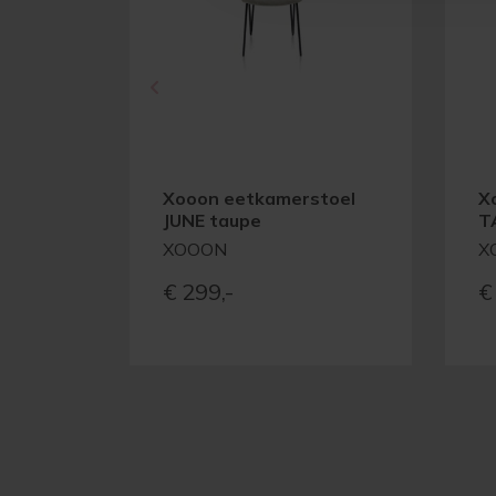
Xooon eetkamerstoel
X
JUNE taupe
T
XOOON
X
€
299,-
€