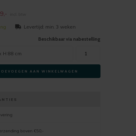
onkelijke
Huidige
9,-
incl. btw
prijs
ing
Levertijd: min. 3 weken
is:
-
€229,-
Beschikbaar via nabestelling
Xooon
 x H 88 cm
armstoel
SAGE-
TOEVOEGEN AAN WINKELWAGEN
4-
poot
creme
–
ANTIES
stof
luton
evering
koper
aantal
verzending boven €50,-