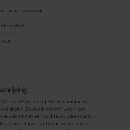
jken in onze showroom
n bedenktijd
 70 28
chrijving
SAGE in crème- of koperkleur combineert
jlvol design. Bekleed met stof Luton, een
meubelstof met een zachte, aaibare structuur,
l een luxe zitervaring. De vier ranke poten in