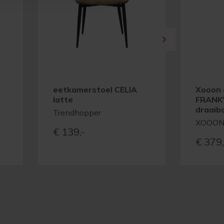
eetkamerstoel CELIA
Xooon 
latte
FRANK
draaib
Trendhopper
XOOO
€
139,-
€
379,