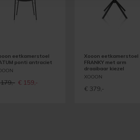
ooon eetkamerstoel
Xooon eetkamerstoel
ATUM ponti antraciet
FRANKY met arm
draaibaar kiezel
OOON
XOOON
Oorspronkelijke
Huidige
179,-
€
159,-
€
379,-
prijs
prijs
was:
is:
€179,-
€159,-