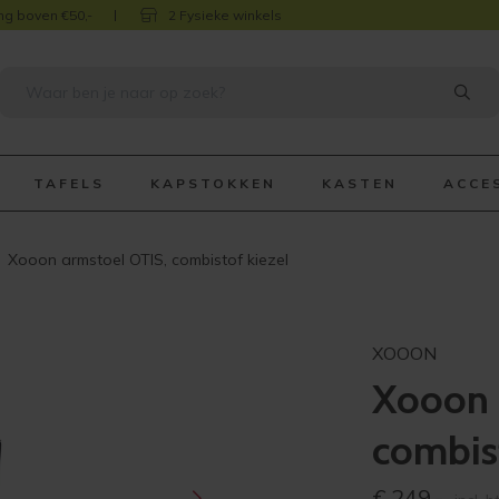
ng boven €50,-
2 Fysieke winkels
TAFELS
KAPSTOKKEN
KASTEN
ACCE
Xooon armstoel OTIS, combistof kiezel
XOOON
Xooon 
combist
€
249,-