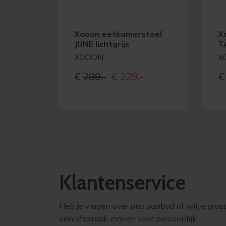
Xooon eetkamerstoel
X
JUNE lichtgrijs
T
XOOON
X
Oorspronkelijke
Huidige
€
299,-
€
229,-
€
prijs
prijs
was:
is:
€299,-
€229,-
Klantenservice
Heb je vragen over ons aanbod of wil je graa
een afspraak maken voor persoonlijk