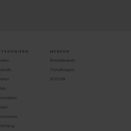
ATEGORIEËN
MERKEN
oelen
BreinMeubels
uteuils
Trendhopper
nken
XOOON
fels
pstokken
sten
cessoires
lichting