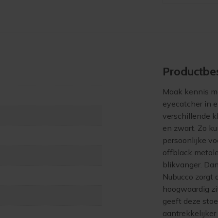
Product­bes
Maak kennis me
eyecatcher in el
verschillende k
en zwart. Zo ku
persoonlijke voo
offblack metale
blikvanger. Dan
Nubucco zorgt d
hoogwaardig zi
geeft deze sto
aantrekkelijker