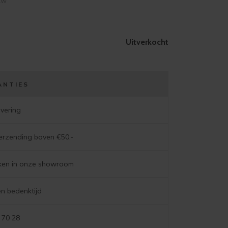
btw
Uitverkocht
ANTIES
evering
verzending boven €50,-
jken in onze showroom
n bedenktijd
 70 28