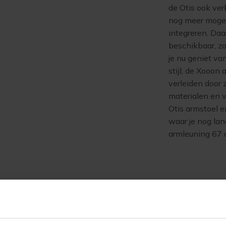
de Otis ook ver
nog meer mogeli
integreren. Daa
beschikbaar, zod
je nu geniet va
stijl, de Xooon 
verleiden door
materialen en v
Otis armstoel e
waar je nog lan
armleuning 67 