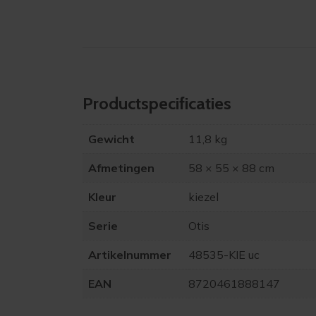
Product­specificaties
Gewicht
11,8 kg
Afmetingen
58 × 55 × 88 cm
Kleur
kiezel
Serie
Otis
Artikelnummer
48535-KIE uc
EAN
8720461888147