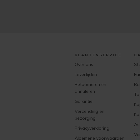
KLANTENSERVICE
C
Over ons
St
Levertijden
Fa
Retourneren en
Ba
annuleren
Ta
Garantie
Ka
Verzending en
Ka
bezorging
Ac
Privacyverklaring
Ver
Algemene voorwaarden