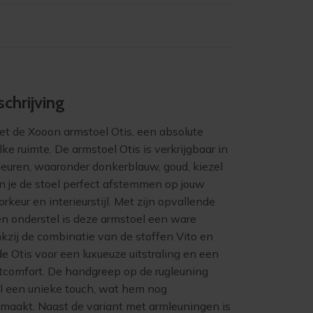
chrijving
t de Xooon armstoel Otis, een absolute
ke ruimte. De armstoel Otis is verkrijgbaar in
leuren, waaronder donkerblauw, goud, kiezel
n je de stoel perfect afstemmen op jouw
rkeur en interieurstijl. Met zijn opvallende
n onderstel is deze armstoel een ware
kzij de combinatie van de stoffen Vito en
e Otis voor een luxueuze uitstraling en een
tcomfort. De handgreep op de rugleuning
el een unieke touch, wat hem nog
 maakt. Naast de variant met armleuningen is