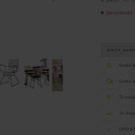
incl. 
Uitverkocht
ONZE GAR
Snelle l
Gratis 
Te beki
14 dage
0499 47