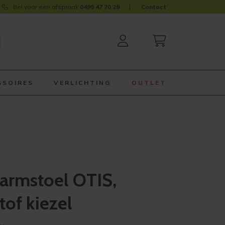
Bel voor een afspraak
0499 47 70 28
Contact
SSOIRES
VERLICHTING
OUTLET
armstoel OTIS,
of kiezel