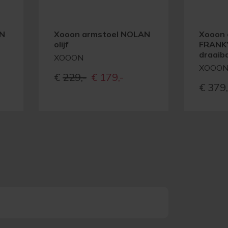
AN
Xooon armstoel NOLAN
Xooon 
olijf
FRANK
draaiba
XOOON
XOOO
e
ge
Oorspronkelijke
Huidige
€
229,-
€
179,-
€
379,
prijs
prijs
was:
is:
-
€229,-
€179,-