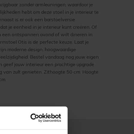
krijgbaar zonder armleuningen, waardoor je
jkheden hebt om deze stoel in je interieur te
rnaast is er ook een barstoelversie
at je eenheid in je interieur kunt creëren. Of
n een ontspannen avond of wilt dineren in
armstoel Otis is de perfecte keuze. Laat je
 zijn moderne design, hoogwaardige
eelzijdigheid. Bestel vandaag nog jouw eigen
n geef jouw interieur een prachtige upgrade
g van zult genieten. Zithoogte 50 cm. Hoogte
cm.