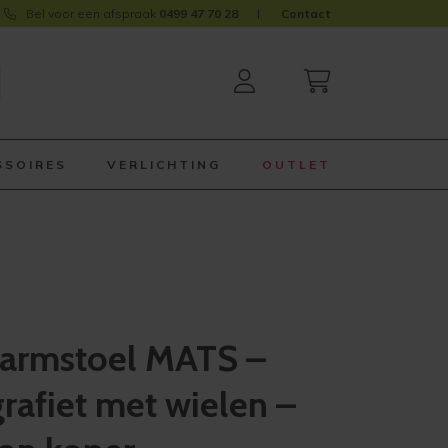
Bel voor een afspraak
0499 47 70 28
Contact
SSOIRES
VERLICHTING
OUTLET
armstoel MATS –
rafiet met wielen –