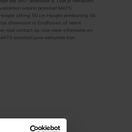
baar dat 360° draaibaar is. Laat je verrassen
 varianten waarin armstoel MATS
. Hoogte zitting: 50 cm Hoogte armleuning: 66
e showroom in Eindhoven, of neem
per mail contact op voor meer informatie en
MATS armstoel jouw eetruimte kan