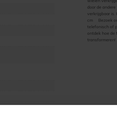
wielen verkrijg
door de andere
verkrijgbaar is
cm Bezoek onz
telefonisch of 
ontdek hoe de 
transformeren!