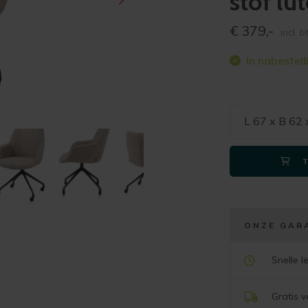
stof lu
€
379,-
incl. 
In nabestell
L 67 x B 62
ONZE GAR
Snelle l
Gratis 