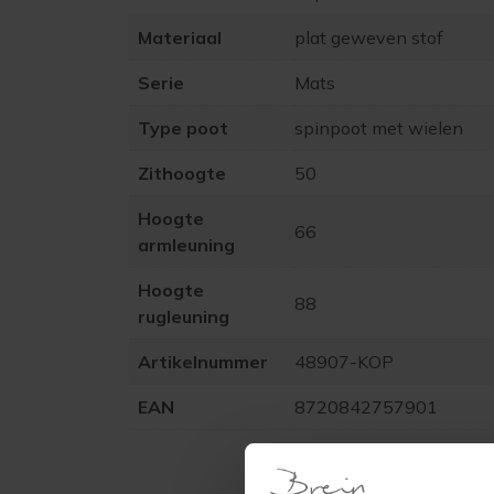
Materiaal
plat geweven stof
Serie
Mats
Type poot
spinpoot met wielen
Zithoogte
50
Hoogte
66
armleuning
Hoogte
88
rugleuning
Artikelnummer
48907-KOP
EAN
8720842757901