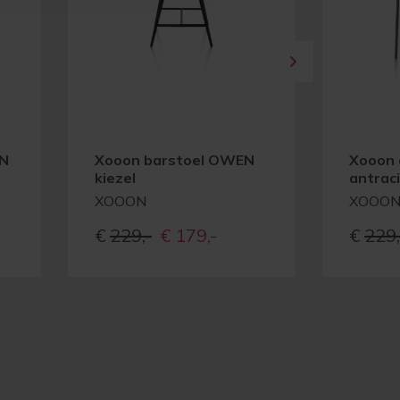
AN
Xooon barstoel OWEN
Xooon 
kiezel
antrac
XOOON
XOOO
e
ge
Oorspronkelijke
Huidige
€
229,-
€
179,-
€
229,
prijs
prijs
was:
is:
-
€229,-
€179,-