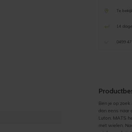
Te beki
14 dage
0499 47
Product­bes
Ben je op zoek 
dan eens naar 
Luton. MATS hee
met wielen. Naa