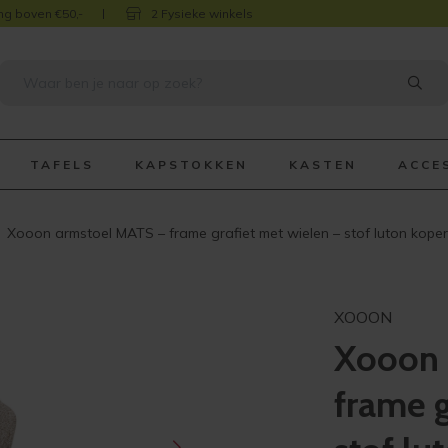
ng boven €50,-
2 Fysieke winkels
TAFELS
KAPSTOKKEN
KASTEN
ACCE
Xooon armstoel MATS – frame grafiet met wielen – stof luton koper
XOOON
Xooon 
frame g