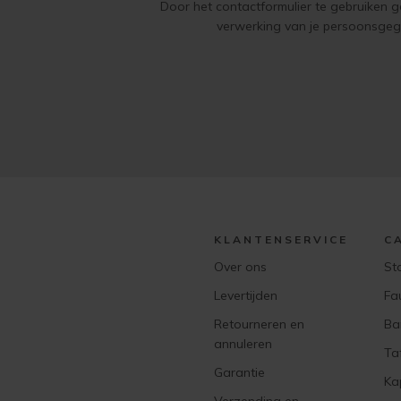
Door het contactformulier te gebruiken 
verwerking van je persoonsge
KLANTENSERVICE
C
Over ons
St
Levertijden
Fa
Retourneren en
Ba
annuleren
Ta
Garantie
Ka
Verzending en