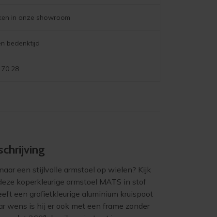
aantal
jken in onze showroom
n bedenktijd
 70 28
chrijving
naar een stijlvolle armstoel op wielen? Kijk
deze koperkleurige armstoel MATS in stof
ft een grafietkleurige aluminium kruispoot
r wens is hij er ook met een frame zonder