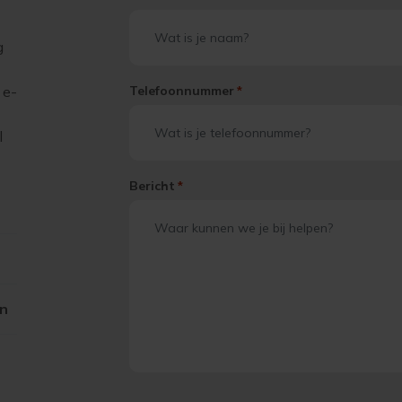
g
 e-
Telefoonnummer
*
l
Bericht
*
on