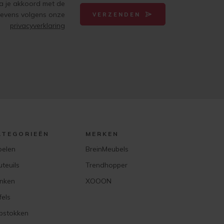
ga je akkoord met de
gevens volgens onze
VERZENDEN
privacyverklaring
ATEGORIEËN
MERKEN
oelen
BreinMeubels
uteuils
Trendhopper
nken
XOOON
fels
pstokken