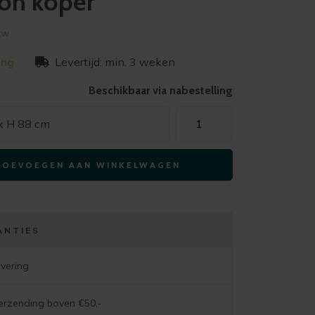
ton koper
btw
ing
Levertijd: min. 3 weken
Beschikbaar via nabestelling
Xooon
 x H 88 cm
armstoel
MATS
TOEVOEGEN AAN WINKELWAGEN
-
frame
grafiet
met
ANTIES
wielen
–
evering
stof
luton
verzending boven €50,-
koper