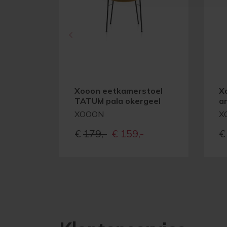
Xooon eetkamerstoel
X
TATUM pala okergeel
a
XOOON
X
Oorspronkelijke
Huidige
€
179,-
€
159,-
€
prijs
prijs
was:
is:
€179,-
€159,-