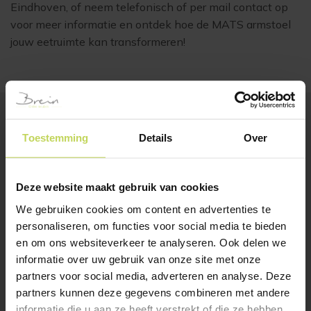
Eindhoven, of neem telefonisch of per mail contact op
voor meer informatie en ontdek hoe de MATS armstoel
jouw eetruimte kan transformeren!
Toestemming
Details
Over
BESTSELLERS
Klanten bekeken ook
Deze website maakt gebruik van cookies
SALE
We gebruiken cookies om content en advertenties te
personaliseren, om functies voor social media te bieden
en om ons websiteverkeer te analyseren. Ook delen we
informatie over uw gebruik van onze site met onze
partners voor social media, adverteren en analyse. Deze
partners kunnen deze gegevens combineren met andere
informatie die u aan ze heeft verstrekt of die ze hebben