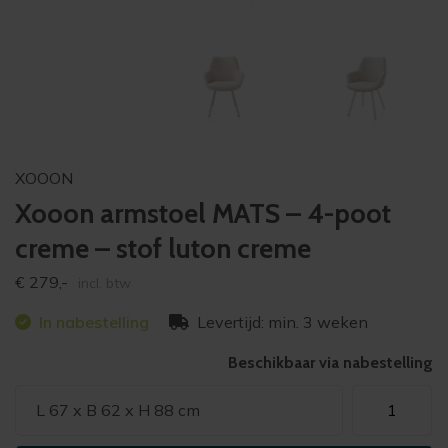
XOOON
Xooon armstoel MATS – 4-poot
creme – stof luton creme
€
279,-
incl. btw
In nabestelling
Levertijd: min. 3 weken
Beschikbaar via nabestelling
Xooon
L 67 x B 62 x H 88 cm
armstoel
MATS