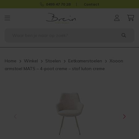
0499 47 70 28
Contact
Home
Winkel
Stoelen
Eetkamerstoelen
Xooon
armstoel MATS – 4-poot creme – stof luton creme