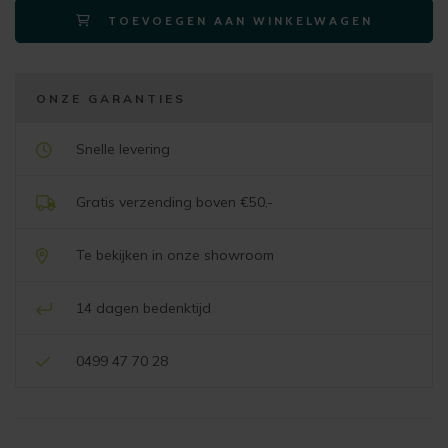
TOEVOEGEN AAN WINKELWAGEN
-
4-
poot
creme
ONZE GARANTIES
–
stof
Snelle levering
luton
creme
Gratis verzending boven €50,-
aantal
Te bekijken in onze showroom
14 dagen bedenktijd
0499 47 70 28