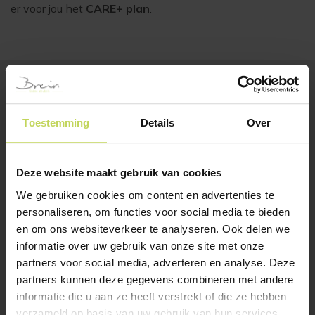
er voor jou het
CARE+ plan
.
BESTSELLERS
Klanten bekeken ook
Toestemming
Details
Over
Deze website maakt gebruik van cookies
We gebruiken cookies om content en advertenties te
personaliseren, om functies voor social media te bieden
en om ons websiteverkeer te analyseren. Ook delen we
informatie over uw gebruik van onze site met onze
partners voor social media, adverteren en analyse. Deze
partners kunnen deze gegevens combineren met andere
informatie die u aan ze heeft verstrekt of die ze hebben
eetkamerstoel YUNA
Xooon eetkamerstoel
touch toffee
FRANKY met arm
verzameld op basis van uw gebruik van hun services.