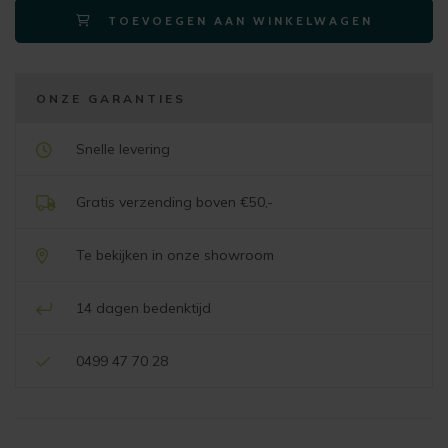
TOEVOEGEN AAN WINKELWAGEN
-
stof
Pala
groen
ONZE GARANTIES
aantal
Snelle levering
Gratis verzending boven €50,-
Te bekijken in onze showroom
14 dagen bedenktijd
0499 47 70 28