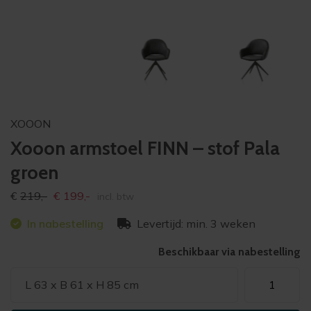
XOOON
Xooon armstoel FINN – stof Pala
groen
Oorspronkelijke
Huidige
€
219,-
€
199,-
incl. btw
prijs
prijs
In nabestelling
Levertijd: min. 3 weken
was:
is:
€219,-
€199,-
Beschikbaar via nabestelling
Xooon
L 63 x B 61 x H 85 cm
armstoel
FINN