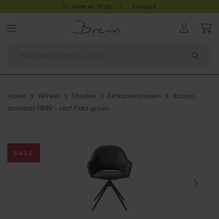
0499 47 70 28
Contact
Home
Winkel
Stoelen
Eetkamerstoelen
Xooon
armstoel FINN – stof Pala groen
SALE