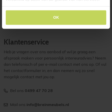
draaibaar offblack
Trendhopper
XOOON
€
149,-
€
379,-
OK
Klantenservice
Heb je vragen over ons aanbod of wil je graag een
afspraak maken voor persoonlijk interieuradvies? Neem
dan telefonisch of per e-mail contact met ons op. Of vul
het contactformulier in, en dan nemen wij zo snel
mogelijk contact met jou op.
Bel ons
0499 47 70 28
Mail ons
info@breinmeubels.nl