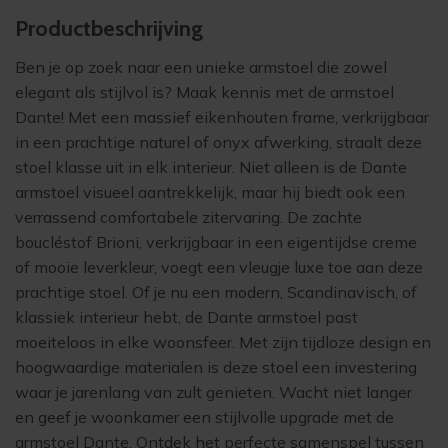
Product­beschrijving
Ben je op zoek naar een unieke armstoel die zowel
elegant als stijlvol is? Maak kennis met de armstoel
Dante! Met een massief eikenhouten frame, verkrijgbaar
in een prachtige naturel of onyx afwerking, straalt deze
stoel klasse uit in elk interieur. Niet alleen is de Dante
armstoel visueel aantrekkelijk, maar hij biedt ook een
verrassend comfortabele zitervaring. De zachte
boucléstof Brioni, verkrijgbaar in een eigentijdse creme
of mooie leverkleur, voegt een vleugje luxe toe aan deze
prachtige stoel. Of je nu een modern, Scandinavisch, of
klassiek interieur hebt, de Dante armstoel past
moeiteloos in elke woonsfeer. Met zijn tijdloze design en
hoogwaardige materialen is deze stoel een investering
waar je jarenlang van zult genieten. Wacht niet langer
en geef je woonkamer een stijlvolle upgrade met de
armstoel Dante. Ontdek het perfecte samenspel tussen