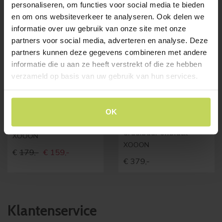
personaliseren, om functies voor social media te bieden
en om ons websiteverkeer te analyseren. Ook delen we
informatie over uw gebruik van onze site met onze
SALE
partners voor social media, adverteren en analyse. Deze
partners kunnen deze gegevens combineren met andere
informatie die u aan ze heeft verstrekt of die ze hebben
verzameld op basis van uw gebruik van hun services.
OK
Xooon eetkamerstoel
Xooon eetkamerstoel
TATUM pala okergeel
FRANKY met arm
draaibaar offblack
XOOON
XOOON
Oorspronkelijke
Huidige
€
179,-
€
159,-
€
379,-
prijs
prijs
was:
is:
€179,-
€159,-
Klantenservice